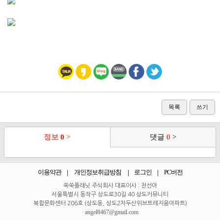
목록
쓰기
정보
0
>
댓글
0
>
이용약관
개인정보취급방침
로그인
PC버전
쑥쑥플래닛 주식회사 대표이사 : 천선아
서울특별시 동작구 상도로30길 40 상도커뮤니티
복합문화센터 206호 (상도동, 상도2차두산위브트레지움아파트)
angel8467@gmail.com
·