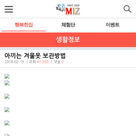
행복한집
체험단
이벤트
생활정보
아끼는 겨울옷 보관방법
2018-02-13
조회
67,283
댓글
0