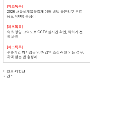
[미즈톡톡]
2026 서울세계불꽃축제 예매 방법 골든티켓 무료
응모 400명 총정리
[미즈톡톡]
속초 양양 고속도로 CCTV 실시간 확인, 막히기 전
꼭 봐요
[미즈톡톡]
수습기간 최저임금 90% 감액 조건과 안 되는 경우,
차액 받는 법 총정리
이벤트·체험단
기간
~