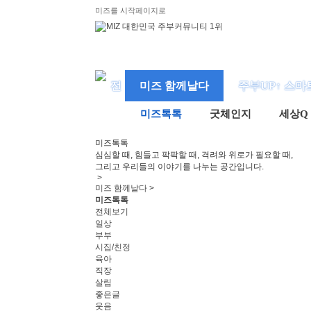
미즈를 시작페이지로
미즈 함께날다
주부UP↑ 스마
미즈톡톡
굿체인지
세상Q
미즈
톡톡
심심할 때, 힘들고 팍팍할 때, 격려와 위로가 필요할 때,
그리고 우리들의 이야기를 나누는 공간입니다.
>
미즈 함께날다 >
미즈톡톡
전체보기
일상
부부
시집/친정
육아
직장
살림
좋은글
웃음