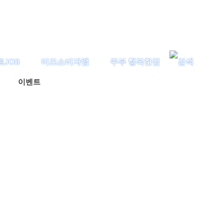
트JOB
미즈소비자랩
주부 행복한집
이벤트