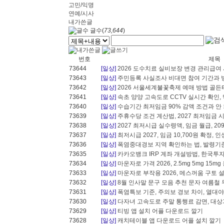
고민/익명
연예/시사
내가쓴글
글수(
73,644
)
번호
제목
73644
[일상]
2026 도수치료 실비보장 변경 관리급여
73643
[일상]
주민등록 사실조사 비대면 참여 기간과 
73642
[일상]
2026 서울세계불꽃축제 예매 방법 골든티켓
73641
[일상]
속초 양양 고속도로 CCTV 실시간 확인,
73640
[일상]
수습기간 최저임금 90% 감액 조건과 안 되
73639
[일상]
주휴수당 조건 계산법, 2027 최저임금 
73638
[일상]
2027 최저시급 실수령액, 임금 월급, 2
73637
[일상]
최저시급 2027, 임금 10,700원 확정,
73636
[일상]
폭염중대경보 지역 확인하는 법, 발령기준
73635
[일상]
카카오뱅크 IRP 계좌 개설방법, 한국
73634
[일상]
마운자로 가격 2026, 2.5mg 5mg 15
73633
[일상]
마운자로 부작용 2026, 메스꺼움 구토 설
73632
[일상]
8월 인사말 문구 모음 추천 문자 여름철 무
73631
[일상]
폭염특보 기준, 주의보 경보 차이, 열대
73630
[일상]
다자녀 고속도로 주말 통행료 감면, 대
73629
[일상]
티빙 앱 설치 어플 다운로드 깔기
73628
[일상]
캐치테이블 앱 다운로드 어플 설치 깔기