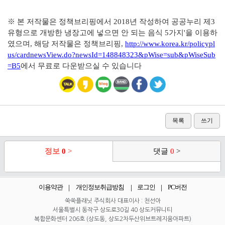
※ 본 저작물은 정책브리핑에서 2018년 작성하여 공공누리 제3
유형으로 개방한 냉장고에 넣으면 안 되는 음식 5가지
'을 이용하
였으며, 해당 저작물은 정책브리핑,
http://www.korea.kr/policypl
us/cardnewsView.do?newsId=148848323&pWise=sub&pWiseSub
=B5
에서 무료로 다운받으실 수 있습니다
목록
쓰기
정보
0
>
댓글
0
>
이용약관
개인정보취급방침
로그인
PC버전
쑥쑥플래닛 주식회사 대표이사 : 천선아
서울특별시 동작구 상도로30길 40 상도커뮤니티
복합문화센터 206호 (상도동, 상도2차두산위브트레지움아파트)