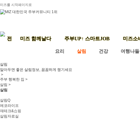
미즈를 시작페이지로
미즈 함께날다
주부UP↑ 스마트JOB
미즈소
요리
살림
건강
여행나들
살림
알아두면 좋은 살림정보, 꼼꼼하게 챙기세요
>
주부 행복한 집 >
살림 >
살림
살림Q
에코라이프
재테크&쇼핑
살림자료실