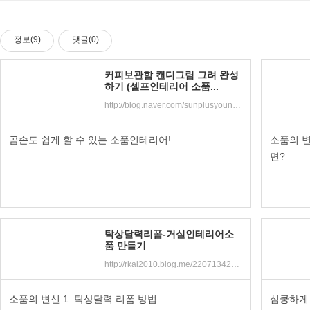
정보(9)
댓글(0)
커피보관함 캔디그림 그려 완성
하기 (셀프인테리어 소품...
http://blog.naver.com/sunplusyoung/221043893595
곰손도 쉽게 할 수 있는 소품인테리어!
소품의 변
면?
탁상달력리폼-거실인테리어소
품 만들기
http://rkal2010.blog.me/220713424127
소품의 변신 1. 탁상달력 리폼 방법
심쿵하게