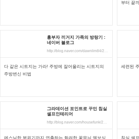
부터 끝
흥부자 끼거지 가족의 방랑기 :
네이버 블로그
http://blog.naver.com/dawnlim84/220852670371
다 같은 시트지는 가라! 주방에 잘어울리는 시트지의
세련된 주
주방변신 비법
그라데이션 포인트로 꾸민 침실
셀프인테리어
http://blog.naver.com/housefunk/221005908840
에스닉한 분위기까지 연출하는 화려한 꽃무늬 엠보싱
침실 셀프