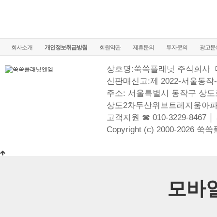
회사소개
개인정보취급방침
회원약관
제휴문의
투자문의
광고문
상호명:쑥쑥플래닛 주식회사
신판매신고:제 2022-서울동작-
주소: 서울특별시 동작구 상도로
상도2차두산위브트레지움아파
고객지원 ☎ 010-3229-8467 │
Copyright (c) 2000-2026 쑥
모바