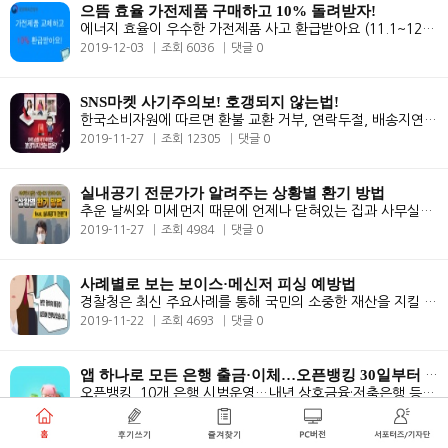
으뜸 효율 가전제품 구매하고 10% 돌려받자!
에너지 효율이 우수한 가전제품 사고 환급받아요 (11.1~12.31)
2019-12-03
조회 6036
댓글 0
SNS마켓 사기주의보! 호갱되지 않는법!
한국소비자원에 따르면 환불 교환 거부, 연락두절, 배송지연 등 최근 3년간..
2019-11-27
조회 12305
댓글 0
실내공기 전문가가 알려주는 상황별 환기 방법
추운 날씨와 미세먼지 때문에 언제나 닫혀있는 집과 사무실의 창문. 그런데..
2019-11-27
조회 4984
댓글 0
사례별로 보는 보이스·메신저 피싱 예방법
경찰청은 최신 주요사례를 통해 국민의 소중한 재산을 지킬 수 있는 피해 ..
2019-11-22
조회 4693
댓글 0
앱 하나로 모든 은행 출금·이체…오픈뱅킹 30일부터 가동
오픈뱅킹, 10개 은행 시범운영…내년 상호금융·저축은행 등 제2금융권 확..
2019-11-15
조회 8640
댓글 0