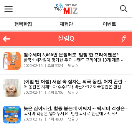
행복한집
체험단
이벤트
살림Q
철수세미 3,000번 문질러도 '멀쩡'한 프라이팬은?
한국소비자원이 평가한 주요 브랜드 프라이팬 13개 제품 시험평가 결과. 안..
2023-02-10
조회 3324
댓글 0
[이럴 땐 어쩔] 서랍 속 잠자는 외국 동전, 처치 곤란일 땐 어쩔?
왜 동전은 지폐보다 수수료가 비싼가요? 외국동전은 환전 후 해당 국가로 ..
2020-02-14
조회 8706
댓글 0
늦은 심야시간, 할증 붙는데 어쩌지··· 택시비 걱정은 넣어두세요!
택시비 걱정은 넣어두세요! 반반택시로 반값에 가니까!
2020-02-12
조회 4933
댓글 0