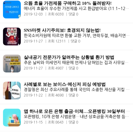
으뜸 효율 가전제품 구매하고 10% 돌려받자!
에너지 효율이 우수한 가전제품 사고 환급받아요 (11.1~12.31)
2019-12-03
조회 6038
댓글 0
SNS마켓 사기주의보! 호갱되지 않는법!
한국소비자원에 따르면 환불 교환 거부, 연락두절, 배송지연 등 최근 3년간..
2019-11-27
조회 12311
댓글 0
실내공기 전문가가 알려주는 상황별 환기 방법
추운 날씨와 미세먼지 때문에 언제나 닫혀있는 집과 사무실의 창문. 그런데..
2019-11-27
조회 4987
댓글 0
사례별로 보는 보이스·메신저 피싱 예방법
경찰청은 최신 주요사례를 통해 국민의 소중한 재산을 지킬 수 있는 피해 ..
2019-11-22
조회 4698
댓글 0
앱 하나로 모든 은행 출금·이체…오픈뱅킹 30일부터 가동
오픈뱅킹, 10개 은행 시범운영…내년 상호금융·저축은행 등 제2금융권 확..
2019-11-15
조회 8643
댓글 0