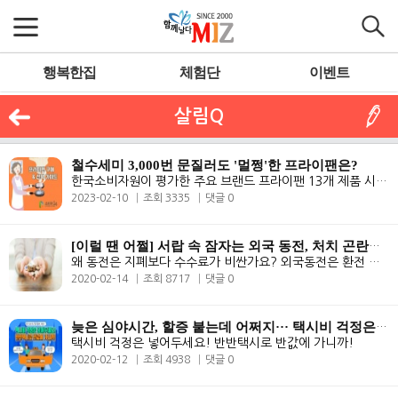
행복한집
체험단
이벤트
살림Q
철수세미 3,000번 문질러도 '멀쩡'한 프라이팬은?
한국소비자원이 평가한 주요 브랜드 프라이팬 13개 제품 시험평가 결과. 안..
2023-02-10
조회 3335
댓글 0
[이럴 땐 어쩔] 서랍 속 잠자는 외국 동전, 처치 곤란일 땐 어쩔?
왜 동전은 지폐보다 수수료가 비싼가요? 외국동전은 환전 후 해당 국가로 ..
2020-02-14
조회 8717
댓글 0
늦은 심야시간, 할증 붙는데 어쩌지··· 택시비 걱정은 넣어두세요!
택시비 걱정은 넣어두세요! 반반택시로 반값에 가니까!
2020-02-12
조회 4938
댓글 0