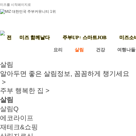
미즈를 시작페이지로
미즈 함께날다
주부UP↑ 스마트JOB
미즈소
요리
살림
건강
여행나들
살림
알아두면 좋은 살림정보, 꼼꼼하게 챙기세요
>
주부 행복한 집 >
살림
살림Q
에코라이프
재테크&쇼핑