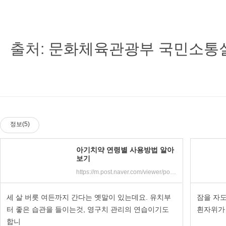
출처:
문화체육관광부 국민소통
정보(5)
아기치약 연령별 사용방법 알아
보기
https://m.post.naver.com/viewer/postView.nhn?volumeNo=16874421&memberNo=4328593&vType=VERTICAL
세 살 버릇 여든까지 간다는 옛말이 있는데요. 유치부
잠을 자도
터 좋은 습관을 들이는것, 영구치 관리의 연습이기도
흰자위가
합니