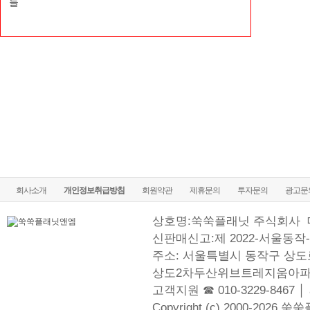
들
회사소개
개인정보취급방침
회원약관
제휴문의
투자문의
광고문
상호명:쑥쑥플래닛 주식회사
신판매신고:제 2022-서울동작-
주소: 서울특별시 동작구 상도로
상도2차두산위브트레지움아파
고객지원 ☎ 010-3229-8467 │
Copyright (c) 2000-2026 쑥