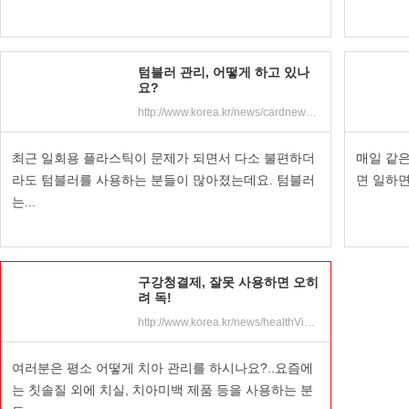
텀블러 관리, 어떻게 하고 있나
요?
http://www.korea.kr/news/cardnewsView.do?newsId=148859091&pWise=sub&pWiseSub=B5
최근 일회용 플라스틱이 문제가 되면서 다소 불편하더
매일 같
라도 텀블러를 사용하는 분들이 많아졌는데요. 텀블러
면 일하면
는...
구강청결제, 잘못 사용하면 오히
려 독!
http://www.korea.kr/news/healthView.do?newsId=148858861&pWise=sub&pWiseSub=B12
여러분은 평소 어떻게 치아 관리를 하시나요?..요즘에
는 칫솔질 외에 치실, 치아미백 제품 등을 사용하는 분