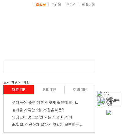
ㅣ
출석부
ㅣ
모바일
ㅣ
로그인
ㅣ
회원가입
요리여왕
의 비법
재료 TIP
요리 TIP
주방 TIP
우리 몸에 좋은 계란 이렇게 좋은데 하나..
봄내음 가득한 4월, 제철음식은?
냉장고에 넣으면 안 되는 식품 11가지
dc
달걀, 신선하게 골라서 맛있게 보관하는 ..