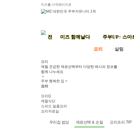
미즈를 시작페이지로
미즈 함께날다
주부UP↑ 스마
요리
살림
요리
제철 건강한 재료선택부터 다양한 레시피 정보를
함께 나누세요
>
주부 행복한 집 >
요리
요리Q
제철식단
스피드 일품요리
요리자료실
우리집 밥상
재료선택 & 손질
요리조리 TIP