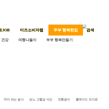
트JOB
미즈소비자랩
주부 행복한집
건강
여행나들이
부부 행복만들기
약이 되는 음식
당뇨 고혈압 식단
전통음식
홈메이드 조미료