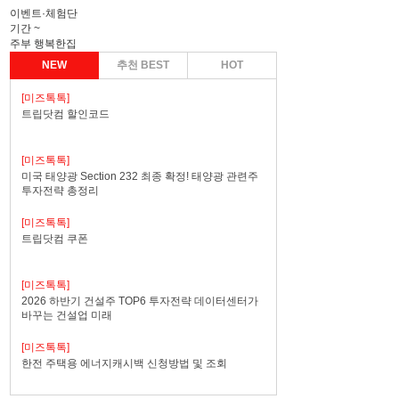
이벤트·체험단
기간
~
주부 행복한집
NEW
추천 BEST
HOT
[미즈톡톡]
트립닷컴 할인코드
[미즈톡톡]
미국 태양광 Section 232 최종 확정! 태양광 관련주
투자전략 총정리
[미즈톡톡]
트립닷컴 쿠폰
[미즈톡톡]
2026 하반기 건설주 TOP6 투자전략 데이터센터가
바꾸는 건설업 미래
[미즈톡톡]
한전 주택용 에너지캐시백 신청방법 및 조회