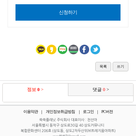
신청하기
목록
쓰기
정보
0
>
댓글
0
>
이용약관
개인정보취급방침
로그인
PC버전
쑥쑥플래닛 주식회사 대표이사 : 천선아
서울특별시 동작구 상도로30길 40 상도커뮤니티
복합문화센터 206호 (상도동, 상도2차두산위브트레지움아파트)