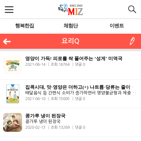
행복한집
체험단
이벤트
요리Q
영양이 가득! 피로를 싹 풀어주는 ‘성게’ 미역국
2021-06-14
조회 16764
댓글 0
집콕시대, 맛·영양은 더하고(+) 나트륨·당류는 줄이고(-)!
배달음식 등 간편식 소비가 증가하면서 영양불균형과 체중 증가가 우려됨에..
2021-06-10
조회 15005
댓글 0
콩가루 냉이 된장국
콩가루 냉이 된장국
2020-02-13
조회 13269
댓글 0