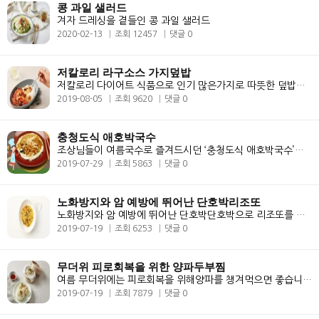
콩 과일 샐러드
겨자 드레싱을 곁들인 콩 과일 샐러드
2020-02-13
조회 12457
댓글 0
저칼로리 라구소스 가지덮밥
저칼로리 다이어트 식품으로 인기 많은가지로 따뜻한 덮밥을 드셔보세요!■..
2019-08-05
조회 9620
댓글 0
충청도식 애호박국수
조상님들이 여름국수로 즐겨드시던 ‘충청도식 애호박국수’는 과연 어떤 ..
2019-07-29
조회 5863
댓글 0
노화방지와 암 예방에 뛰어난 단호박리조또
노화방지와 암 예방에 뛰어난 단호박단호박으로 리조또를 만들어 보아요 ^^..
2019-07-19
조회 6253
댓글 0
무더위 피로회복을 위한 양파두부찜
여름 무더위에는 피로회복을 위해양파를 챙겨먹으면 좋습니다. 양파는 피로..
2019-07-19
조회 7879
댓글 0