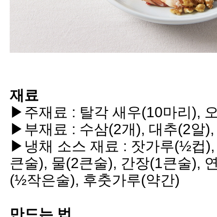
재료
▶주재료
:
탈각 새우
(10
마리
),
▶
부재료
:
수삼
(2
개
),
대추
(2
알
)
▶
냉채 소스 재료
:
잣가루
(½
컵
)
큰술
),
물
(2
큰술
),
간장
(1
큰술
),
(½
작은술
),
후춧가루
(
약간
)
만드는 법