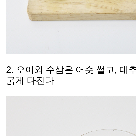
2
.
오이와 수삼은
어슷
썰고
,
대추
굵게 다진다
.