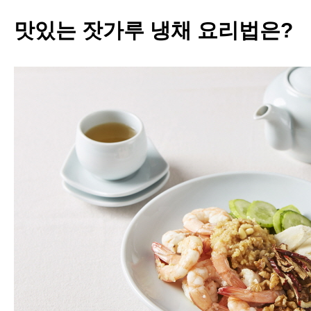
맛있는
잣가루 냉채
요리법은
?