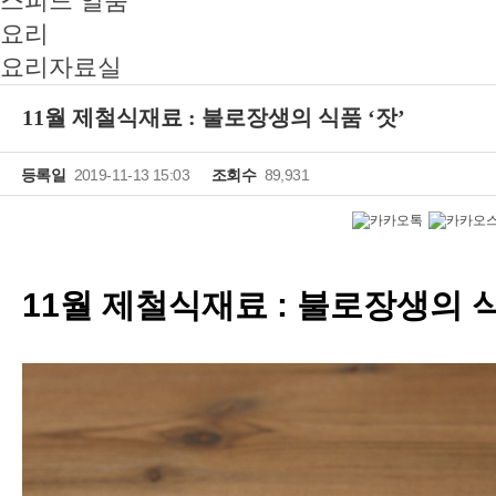
스피드 일품
요리
요리자료실
11월 제철식재료 : 불로장생의 식품 ‘잣’
등록일
2019-11-13 15:03
조회수
89,931
11
월
제철식재료
:
불로장생의 