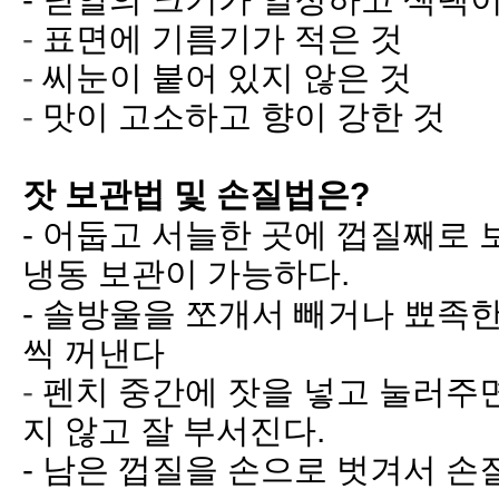
-
표면에 기름기가 적은 것
-
씨눈이 붙어 있지 않은 것
-
맛이 고소하고 향이 강한 것
잣
보관법
및
손질법은
?
-
어둡고 서늘한 곳에 껍질째로 
냉동 보관이 가능하다
.
-
솔방울을 쪼개서 빼거나 뾰족한
씩 꺼낸다
-
펜치 중간에 잣을 넣고 눌러주
지 않고 잘 부서진다
.
-
남은 껍질을 손으로 벗겨서 손