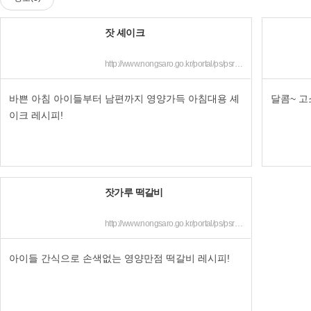
잣 셰이크
http://www.nongsaro.go.kr/portal/ps/psr/psrb/monthNewFdDtl.ps?menuId=PS03924&cntntsNo=215579&code=251004&thisYear=2019&thisMonth=11
바쁜 아침 아이들부터 남편까지 영양가득 아침대용 셰
달콤~ 고
이크 레시피!
잣가루 떡갈비
http://www.nongsaro.go.kr/portal/ps/psr/psrb/monthNewFdDtl.ps?menuId=PS03924&cntntsNo=215556&code=251004&thisYear=2019&thisMonth=11
아이들 간식으로 손색없는 영양만점 떡갈비 레시피!