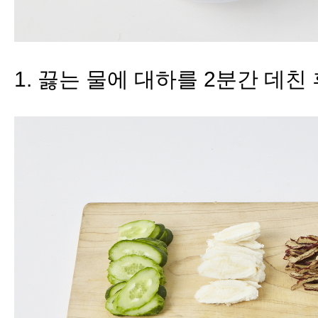
1
.
끓는 물에 대하를
2
분간 데친