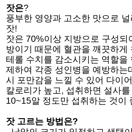
잣은
?
풍부한 영양과 고소한 맛으로 널
잣
!
잣은
70%
이상 지방으로 구성되
방이기 때문에 혈관을 깨끗하게
테롤 수치를 감소시키는 역할을
제하여 각종 성인병을 예방하는
시 포만감을 느낄 수 있어 다이
칼로리가 높고
,
섭취하면 설사를 
10~15
알 정도만
섭
취
하는 것이
잣
고르는 방법은
?
-
낟알의 크기가 일정하고
색택