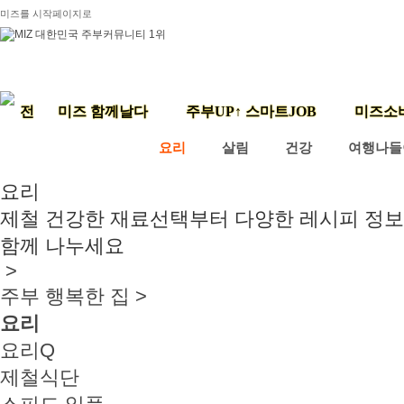
미즈를 시작페이지로
미즈 함께날다
주부UP↑ 스마트JOB
미즈소
요리
살림
건강
여행나들
요리
제철 건강한 재료선택부터 다양한 레시피 정
함께 나누세요
>
주부 행복한 집 >
요리
요리Q
제철식단