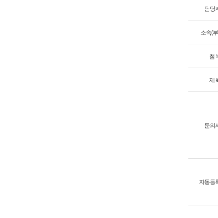
담당
소속(부
첨 
제 
문의
자동등