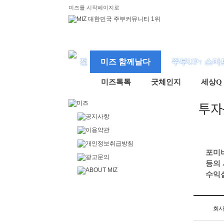
미즈를 시작페이지로
미즈 함께날다
주부UP↑ 스마
미즈톡톡
굿체인지
세상Q
투자
포미
등의
수익실
회사