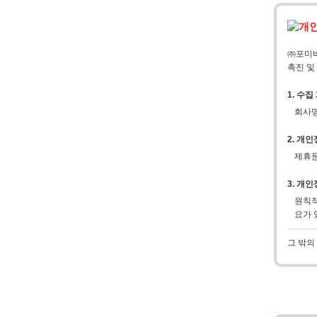
㈜포미비
촉진 및
1. 수
회사명
2. 개
제휴문
3. 개
원칙적
요가 
그 밖의