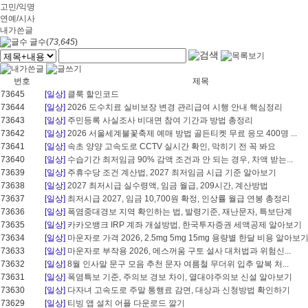
고민/익명
연예/시사
내가쓴글
글수(
73,645
)
번호
제목
73645
[일상]
클룩 할인코드
73644
[일상]
2026 도수치료 실비보장 변경 관리급여 시행 안내 핵심정리
73643
[일상]
주민등록 사실조사 비대면 참여 기간과 방법 총정리
73642
[일상]
2026 서울세계불꽃축제 예매 방법 골든티켓 무료 응모 400명 ...
73641
[일상]
속초 양양 고속도로 CCTV 실시간 확인, 막히기 전 꼭 봐요
73640
[일상]
수습기간 최저임금 90% 감액 조건과 안 되는 경우, 차액 받는...
73639
[일상]
주휴수당 조건 계산법, 2027 최저임금 시급 기준 알아보기
73638
[일상]
2027 최저시급 실수령액, 임금 월급, 209시간, 계산방법
73637
[일상]
최저시급 2027, 임금 10,700원 확정, 인상률 월급 연봉 총정리
73636
[일상]
폭염중대경보 지역 확인하는 법, 발령기준, 재난문자, 특보단계
73635
[일상]
카카오뱅크 IRP 계좌 개설방법, 한국투자증권 세액공제 알아보기
73634
[일상]
마운자로 가격 2026, 2.5mg 5mg 15mg 용량별 한달 비용 알아보
73633
[일상]
마운자로 부작용 2026, 메스꺼움 구토 설사 대처법과 위험신...
73632
[일상]
8월 인사말 문구 모음 추천 문자 여름철 무더위 입추 말복 처...
73631
[일상]
폭염특보 기준, 주의보 경보 차이, 열대야주의보 신설 알아보기
73630
[일상]
다자녀 고속도로 주말 통행료 감면, 대상과 신청방법 확인하기
73629
[일상]
티빙 앱 설치 어플 다운로드 깔기