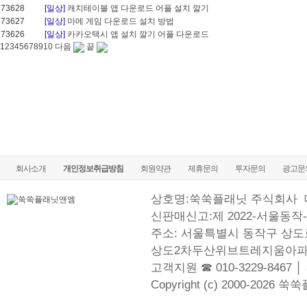
73628
[일상]
캐치테이블 앱 다운로드 어플 설치 깔기
73627
[일상]
마메 게임 다운로드 설치 방법
73626
[일상]
카카오택시 앱 설치 깔기 어플 다운로드
1
2
3
4
5
6
7
8
9
10
다음
끝
회사소개
개인정보취급방침
회원약관
제휴문의
투자문의
광고문
상호명:쑥쑥플래닛 주식회사
신판매신고:제 2022-서울동작-
주소: 서울특별시 동작구 상도로
상도2차두산위브트레지움아파
고객지원 ☎ 010-3229-8467 │
Copyright (c) 2000-2026 쑥