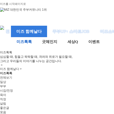
미즈를 시작페이지로
미즈 함께날다
주부UP↑ 스마트JOB
미즈소
미즈톡톡
굿체인지
세상Q
이벤트
미즈
톡톡
심심할 때, 힘들고 팍팍할 때, 격려와 위로가 필요할 때,
그리고 우리들의 이야기를 나누는 공간입니다.
>
미즈 함께날다 >
미즈톡톡
전체보기
일상
부부
시집/친정
육아
직장
살림
좋은글
웃음