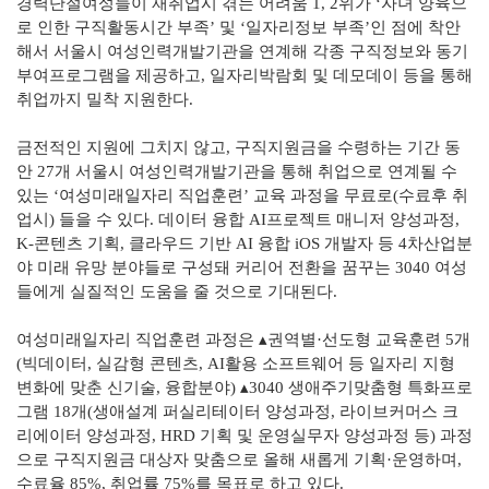
경력단절여성들이 재취업시 겪는 어려움 1, 2위가 ‘자녀 양육으
로 인한 구직활동시간 부족’ 및 ‘일자리정보 부족’인 점에 착안
해서 서울시 여성인력개발기관을 연계해 각종 구직정보와 동기
부여프로그램을 제공하고, 일자리박람회 및 데모데이 등을 통해
취업까지 밀착 지원한다.
금전적인 지원에 그치지 않고, 구직지원금을 수령하는 기간 동
안 27개 서울시 여성인력개발기관을 통해 취업으로 연계될 수
있는 ‘여성미래일자리 직업훈련’ 교육 과정을 무료로(수료후 취
업시) 들을 수 있다. 데이터 융합 AI프로젝트 매니저 양성과정,
K-콘텐츠 기획, 클라우드 기반 AI 융합 iOS 개발자 등 4차산업분
야 미래 유망 분야들로 구성돼 커리어 전환을 꿈꾸는 3040 여성
들에게 실질적인 도움을 줄 것으로 기대된다.
여성미래일자리 직업훈련 과정은 ▴권역별·선도형 교육훈련 5개
(빅데이터, 실감형 콘텐츠, AI활용 소프트웨어 등 일자리 지형
변화에 맞춘 신기술, 융합분야) ▴3040 생애주기맞춤형 특화프로
그램 18개(생애설계 퍼실리테이터 양성과정, 라이브커머스 크
리에이터 양성과정, HRD 기획 및 운영실무자 양성과정 등) 과정
으로 구직지원금 대상자 맞춤으로 올해 새롭게 기획·운영하며,
수료율 85%, 취업률 75%를 목표로 하고 있다.