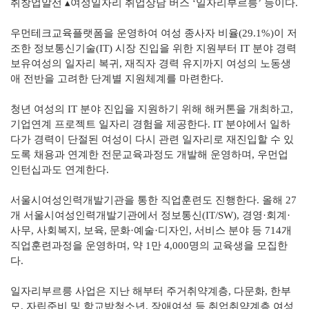
취창업알선 ▴여성일자리 취업상담 버스 ‘일자리부르릉’ 등이다.
우먼테크교육플랫폼을 운영하여 여성 종사자 비율(29.1%)이 저
조한 정보통신기술(IT) 시장 진입을 위한 지원부터 IT 분야 경력
보유여성의 일자리 복귀, 재직자 경력 유지까지 여성의 노동생
애 전반을 고려한 단계별 지원체계를 마련한다.
청년 여성의 IT 분야 진입을 지원하기 위해 해커톤을 개최하고,
기업연계 프로젝트 일자리 경험을 제공한다. IT 분야에서 일하
다가 경력이 단절된 여성이 다시 관련 일자리로 재진입할 수 있
도록 채용과 연계한 전문교육과정도 개발해 운영하며, 우먼업
인턴십과도 연계한다.
서울시여성인력개발기관을 통한 직업훈련도 진행한다. 올해 27
개 서울시여성인력개발기관에서 정보통신(IT/SW), 경영·회계·
사무, 사회복지, 보육, 문화·예술·디자인, 서비스 분야 등 714개
직업훈련과정을 운영하며, 약 1만 4,000명의 교육생을 모집한
다.
일자리부르릉 사업은 지난 해부터 주거취약계층, 다문화, 한부
모, 자립준비 및 학교밖청소년, 장애여성 등 취업취약계층 여성