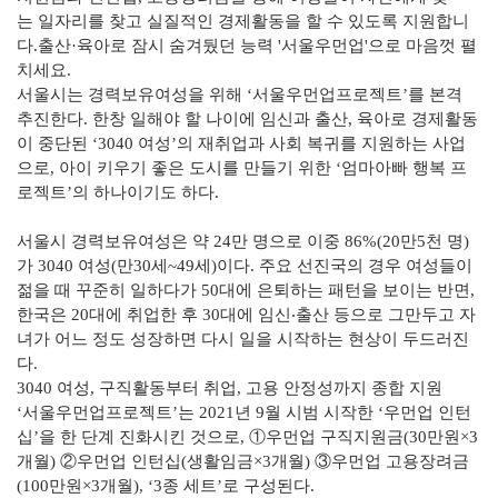
는 일자리를 찾고 실질적인 경제활동을 할 수 있도록 지원합니
다.출산·육아로 잠시 숨겨뒀던 능력 '서울우먼업'으로 마음껏 펼
치세요.
서울시는 경력보유여성을 위해 ‘서울우먼업프로젝트’를 본격
추진한다. 한창 일해야 할 나이에 임신과 출산, 육아로 경제활동
이 중단된 ‘3040 여성’의 재취업과 사회 복귀를 지원하는 사업
으로, 아이 키우기 좋은 도시를 만들기 위한 ‘엄마아빠 행복 프
로젝트’의 하나이기도 하다.
서울시 경력보유여성은 약 24만 명으로 이중 86%(20만5천 명)
가 3040 여성(만30세~49세)이다. 주요 선진국의 경우 여성들이
젊을 때 꾸준히 일하다가 50대에 은퇴하는 패턴을 보이는 반면,
한국은 20대에 취업한 후 30대에 임신‧출산 등으로 그만두고 자
녀가 어느 정도 성장하면 다시 일을 시작하는 현상이 두드러진
다.
3040 여성, 구직활동부터 취업, 고용 안정성까지 종합 지원
‘서울우먼업프로젝트’는 2021년 9월 시범 시작한 ‘우먼업 인턴
십’을 한 단계 진화시킨 것으로, ①우먼업 구직지원금(30만원×3
개월) ②우먼업 인턴십(생활임금×3개월) ③우먼업 고용장려금
(100만원×3개월), ‘3종 세트’로 구성된다.