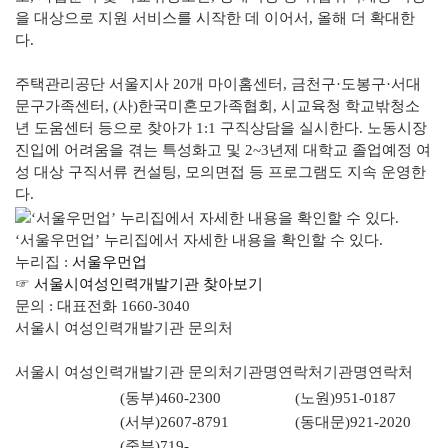
을 대상으로 지원 서비스를 시작한 데 이어서, 올해 더 확대한
다.
주택관리공단 서울지사 20개 마이홈센터, 금천구·도봉구·서대
문구가족센터, (사)한국미혼모가족협회, 시교육청 학교밖청소
년 도움센터 등으로 찾아가 1:1 구직상담을 실시한다. 노동시장
진입에 어려움을 겪는 특성화고 및 2~3년제 대학교 졸업예정 여
성 대상 구직서류 컨설팅, 모의면접 등 프로그램도 지속 운영한
다.
‘서울우먼업’ 누리집에서 자세한 내용을 확인할 수 있다.
누리집 :
서울우먼업
☞
서울시여성인력개발기관 찾아보기
문의 : 대표전화 1660-3040
서울시 여성인력개발기관 문의처
서울시 여성인력개발기관 문의처
기관명
연락처
기관명
연락처
(동부)460-2300
(노원)951-0187
(서부)2607-8791
(동대문)921-2020
(중부)719-