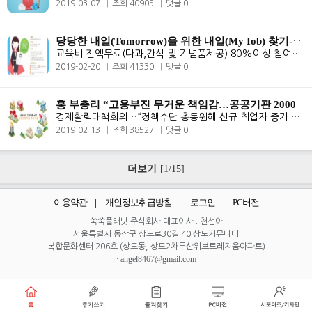
2019-03-07
조회 40905
댓글 0
당당한 내일(Tomorrow)을 위한 내일(My Iob) 찾기-집단상담프로그램
교육비 전액무료(다과,간식 및 기념품제공) 80%이상 참여시 수료증 및 수..
2019-02-20
조회 41330
댓글 0
홍 부총리 “고용부진 무거운 책임감…공공기관 2000명 추가채용”
경제활력대책회의…“정책수단 총동원해 신규 취업자 증가 15만개 달성 최..
2019-02-13
조회 38527
댓글 0
더보기
[1/15]
이용약관
개인정보취급방침
로그인
PC버전
쑥쑥플래닛 주식회사 대표이사 : 천선아
서울특별시 동작구 상도로30길 40 상도커뮤니티
복합문화센터 206호 (상도동, 상도2차두산위브트레지움아파트)
angel8467@gmail.com
·