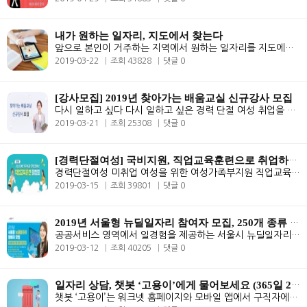
내가 원하는 일자리, 지도에서 찾는다
앞으로 본인이 거주하는 지역에서 원하는 일자리를 지도에서 찾을 수 있게 ..
2019-03-22
조회 43828
댓글 0
[강사모집] 2019년 찾아가는 배움교실 신규강사 모집
다시 일하고 싶다 다시 일하고 싶은 경력 단절 여성 취업을 해야 하는 구..
2019-03-21
조회 25308
댓글 0
[경력단절여성] 국비지원, 직업교육훈련으로 취업하자!
경력단절여성 미취업 여성을 위한 여성가족부지원 직업교육훈련 프로그램을..
2019-03-15
조회 39801
댓글 0
2019년 서울형 뉴딜일자리 참여자 모집, 250개 종류 일자리
공공서비스 영역에서 일경험을 제공하는 서울시 뉴딜일자리 사업이 시작되..
2019-03-12
조회 40205
댓글 0
일자리 상담, 챗봇 ‘고용이’에게 물어보세요 (365일 24시간 자동 안
챗봇 ‘고용이’는 워크넷 홈페이지와 모바일 앱에서 구직자에게 365일 24..