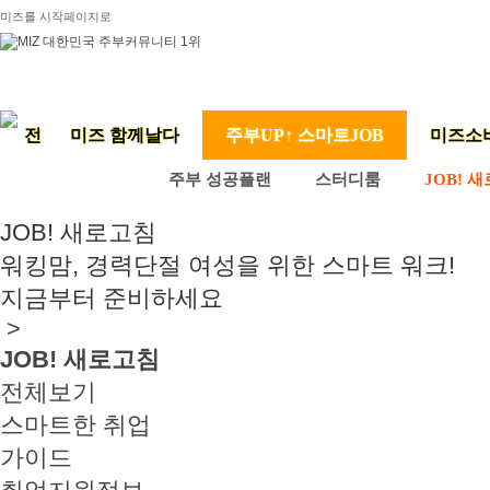
미즈를 시작페이지로
미즈 함께날다
주부UP↑ 스마트JOB
미즈소
주부 성공플랜
스터디룸
JOB! 
JOB! 새로고침
워킹맘, 경력단절 여성을 위한 스마트 워크!
지금부터 준비하세요
>
JOB! 새로고침
전체보기
스마트한 취업
가이드