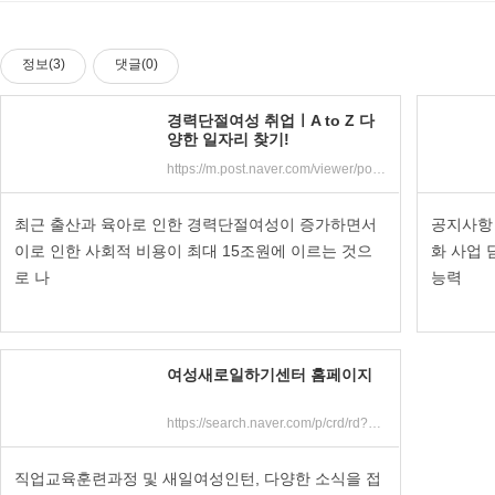
정보(3)
댓글(0)
경력단절여성 취업ㅣA to Z 다
양한 일자리 찾기!
https://m.post.naver.com/viewer/postView.nhn?volumeNo=17929564&memberNo=1957461&searchKeyword=%EA%B2%BD%EB%A0%A5%EB%8B%A8%EC%A0%88%EC%97%AC%EC%84%B1&searchRank=3
최근 출산과 육아로 인한 경력단절여성이 증가하면서
공지사항
이로 인한 사회적 비용이 최대 15조원에 이르는 것으
화 사업 
로 나
능력
여성새로일하기센터 홈페이지
https://search.naver.com/p/crd/rd?m=1&px=115&py=937&sx=115&sy=137&p=U4VXzspySDCssbnituKssssstBo-337766&q=%B0%E6%B7%C2%B4%DC%C0%FD%BF%A9%BC%BA+%C1%F6%BF%F8&ssc=tab.nx.all&f=nexearch&w=nexearch&s=DsgKZHrK+RSvpJZ/8/pFQg==&time=1552625429710&a=web_all*w.tit&r=1&i=a00000fa_17d5a894ad760f2fd04a6295&u=http
직업교육훈련과정 및 새일여성인턴, 다양한 소식을 접