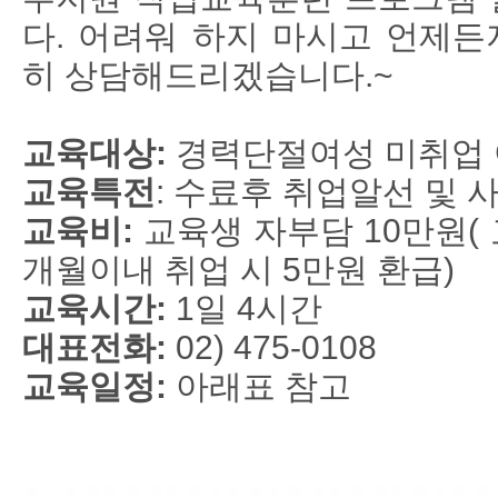
다.
어려워 하지 마시고 언제든
히 상담해드리겠습니다.~
교육대상:
경력단절여성 미취업
교육특전
: 수료후 취업알선 및 
교육비:
교육생 자부담 10만원( 
개월이내 취업 시 5만원 환급)
교육시간:
1일 4시간
대표전화:
02) 475-0108
교육일정:
아래표 참고