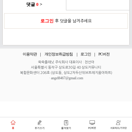
댓글
0
>
로그인
후 덧글을 남겨주세요
이용약관
개인정보취급방침
로그인
PC버전
쑥쑥플래닛 주식회사 대표이사 : 천선아
서울특별시 동작구 상도로30길 40 상도커뮤니티
복합문화센터 206호 (상도동, 상도2차두산위브트레지움아파트)
angel8467@gmail.com
·