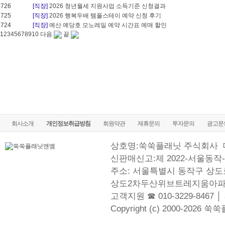
726
[직장]
2026 청년월세 지원사업 소득기준 신청결과
725
[직장]
2026 행복두배 템플스테이 예약 신청 후기
724
[직장]
예산 예당호 모노레일 예약 시간표 예매 할인
1
2
3
4
5
6
7
8
9
10
다음
끝
회사소개
개인정보취급방침
회원약관
제휴문의
투자문의
광고문
상호명:쑥쑥플래닛 주식회사
신판매신고:제 2022-서울동작-
주소: 서울특별시 동작구 상도로
상도2차두산위브트레지움아파
고객지원 ☎ 010-3229-8467 │
Copyright (c) 2000-2026 쑥