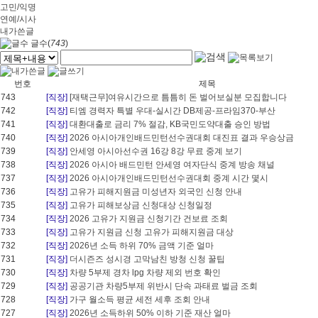
고민/익명
연예/시사
내가쓴글
글수(
743
)
번호
제목
743
[직장]
[재택근무]여유시간으로 틈틈히 돈 벌어보실분 모집합니다
742
[직장]
티엠 경력자 특별 우대-실시간 DB제공-프라임370-부산
741
[직장]
대환대출로 금리 7% 절감, KB국민도약대출 승인 방법
740
[직장]
2026 아시아개인배드민턴선수권대회 대진표 결과 우승상금
739
[직장]
안세영 아시아선수권 16강 8강 무료 중계 보기
738
[직장]
2026 아시아 배드민턴 안세영 여자단식 중계 방송 채널
737
[직장]
2026 아시아개인배드민턴선수권대회 중계 시간 몇시
736
[직장]
고유가 피해지원금 미성년자 외국인 신청 안내
735
[직장]
고유가 피해보상금 신청대상 신청일정
734
[직장]
2026 고유가 지원금 신청기간 건보료 조회
733
[직장]
고유가 지원금 신청 고유가 피해지원금 대상
732
[직장]
2026년 소득 하위 70% 금액 기준 얼마
731
[직장]
더시즌즈 성시경 고막남친 방청 신청 꿀팁
730
[직장]
차량 5부제 경차 lpg 차량 제외 번호 확인
729
[직장]
공공기관 차량5부제 위반시 단속 과태료 벌금 조회
728
[직장]
가구 월소득 평균 세전 세후 조회 안내
727
[직장]
2026년 소득하위 50% 이하 기준 재산 얼마