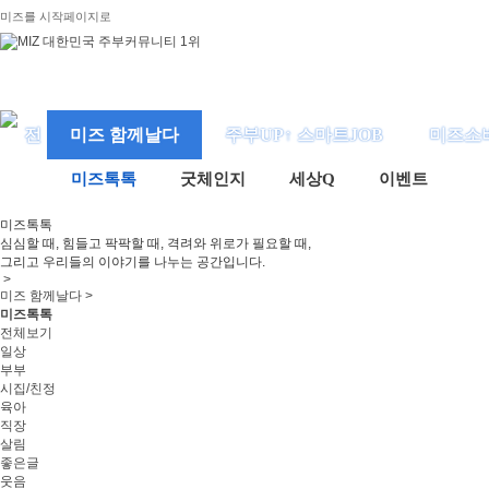
미즈를 시작페이지로
미즈 함께날다
주부UP↑ 스마트JOB
미즈소
미즈톡톡
굿체인지
세상Q
이벤트
미즈
톡톡
심심할 때, 힘들고 팍팍할 때, 격려와 위로가 필요할 때,
그리고 우리들의 이야기를 나누는 공간입니다.
>
미즈 함께날다 >
미즈톡톡
전체보기
일상
부부
시집/친정
육아
직장
살림
좋은글
웃음