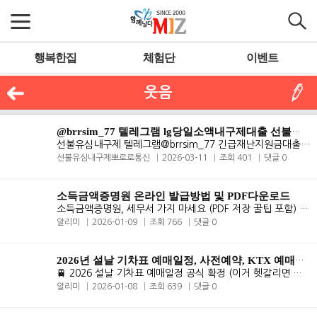
행복한집
체험단
이벤트
웃음
@brrsim_77 텔레그램 lg당일소액내구제대출 선불유심20만원 뽀로로통
선불유심내구제 텔레그램@brrsim_77 긴급재난지원금대출 탬스뷰선불유심내..
선불유심내구제뽀로로통신
2026-03-11
조회 401
댓글 0
소득금액증명원 온라인 발급방법 및 PDF다운로드
소득금액증명원, 세무서 가지 마세요 (PDF 저장 꿀팁 포함) 대출 신청이나..
알리미
2026-01-09
조회 766
댓글 0
2026년 설날 기차표 예매일정, 사전예약, KTX 예매하기 총정리
🚆 2026 설날 기차표 예매일정 공식 확정 (이거 헷갈리면 진짜 놓칩..
알리미
2026-01-08
조회 639
댓글 0