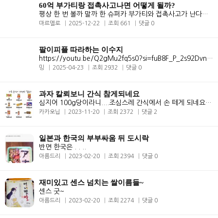
60억 부가티랑 접촉사고나면 어떻게 될까?
평상 한 번 볼까 말까 한 슈퍼카 부가티와 접촉사고가 난다면? 상상만 해도..
마르멜로
2025-12-22
조회 661
댓글 0
팔이피플 따라하는 이수지
https://youtu.be/Q2gMu2fq5s0?si=fuB8F_P_2s92Dvnu이수지 슈블리맘, 인스..
밍
2025-04-23
조회 2932
댓글 0
과자 칼뢰보니 간식 참게되네요
심지어 100g당이라니....조심스레 간식에서 손 떼게 되네요 ㅋㅋㅋㅋ
카카오닙
2023-11-20
조회 2372
댓글 2
일본과 한국의 부부싸움 뒤 도시락
반면 한국은 . . ..
아름드리
2023-02-20
조회 2394
댓글 0
재미있고 센스 넘치는 쌀이름들~
센스 굿~
아름드리
2023-02-20
조회 2274
댓글 0