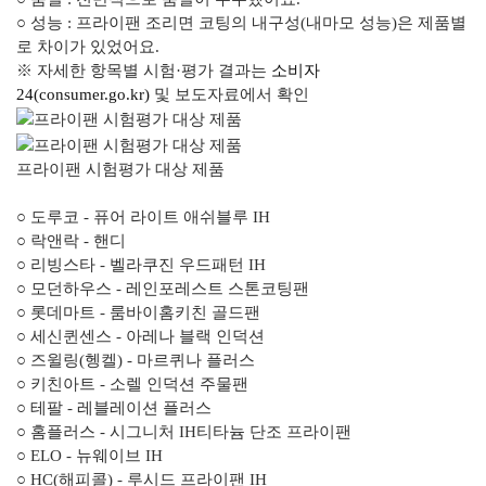
○ 성능 : 프라이팬 조리면 코팅의 내구성(내마모 성능)은 제품별
로 차이가 있었어요.
※ 자세한 항목별 시험·평가 결과는
소비자
24(consumer.go.kr)
및 보도자료에서 확인
프라이팬 시험평가 대상 제품
○ 도루코 - 퓨어 라이트 애쉬블루 IH
○ 락앤락 - 핸디
○ 리빙스타 - 벨라쿠진 우드패턴 IH
○ 모던하우스 - 레인포레스트 스톤코팅팬
○ 롯데마트 - 룸바이홈키친 골드팬
○ 세신퀸센스 - 아레나 블랙 인덕션
○ 즈윌링(헹켈) - 마르퀴나 플러스
○ 키친아트 - 소렐 인덕션 주물팬
○ 테팔 - 레블레이션 플러스
○ 홈플러스 - 시그니처 IH티타늄 단조 프라이팬
○ ELO - 뉴웨이브 IH
○ HC(해피콜) - 루시드 프라이팬 IH