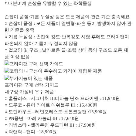
* 내분비계 손상을 유발할 수 있는 화학물질
손잡이 품질·기름 누설성 등은
모든 제품이 관련 기준 충족해요
○ 손잡이 품질 : 모든 제품이 열변형·파손 등이 발생하지 않아 관
련 기준을 충족
○ 기름 누설성 : 손잡이 강도·반복강도 시험 후에도 프라이팬이
파손되지 않아 기름이 누설되지 않음
○ 겉모양 및 구조 : 날카로운 끝·조립 상태 등의 구조도 모든 제
품 이상 없음
프라이팬
구매·선택 가이드
내구성·가성비 우수 제품
○ 홈플러스 - 시그니처 IH티타늄 단조 프라이팬 : 11,940원
○ 도루코 - 퓨어 라이트 애쉬블루 IH : 15,400원
○ 모던하우스 - 레인포레스트 스톤코팅팬 :15,900원
○ PN풍년 - 마레 카놀리 IH : 17,640원
○ 리빙스타 - 벨라쿠진 우드패턴 IH : 17,900원
○ 락앤락 - 핸디 : 18,900원