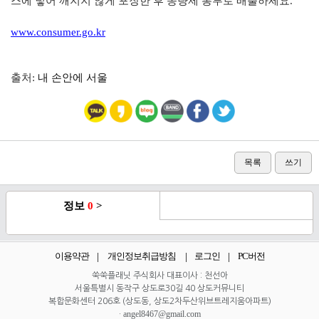
스에 넣어 깨지지 않게 포장한 후 종량제 봉투로 배출하세요.
www.consumer.go.kr
출처:
내 손안에 서울
목록
쓰기
정보
0
>
이용약관
개인정보취급방침
로그인
PC버전
쑥쑥플래닛 주식회사 대표이사 : 천선아
서울특별시 동작구 상도로30길 40 상도커뮤니티
복합문화센터 206호 (상도동, 상도2차두산위브트레지움아파트)
angel8467@gmail.com
·