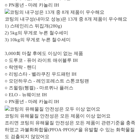
○ PN풍년 - 마레 카놀리 IH
코팅의 내구성(내마모 성능)은 13개 중
8개 제품이 우수
해요
1) 스테인리스 뒤집개(280g)
2) 5kg의 무게로 누른 철수세미
3) 10kg의 무게로 누른 철수세미
3,000회 마찰 후에도 이상이 없는 제품
○ 도루코 - 퓨어 라이트 애쉬블루 IH
○ 락앤락 - 핸디
○ 리빙스타 - 벨라쿠진 우드패턴 IH
○ 모던하우스 - 레인포레스트 스톤코팅팬
○ 즈윌링(헹켈) - 마르퀴나 플러스
○ ELO - 뉴웨이브 IH
○ PN풍년 - 마레 카놀리 IH
코팅의 유해물질 안전성은
모든 제품이 이상 없어요
조리면 코팅의 유해물질 안전성은 모든 제품이 관련기준을 충족
하였고 과불화화합물(PFOA·PFOS)*을 유발할 수 있는 화학물질
도 검출되지 않았어요