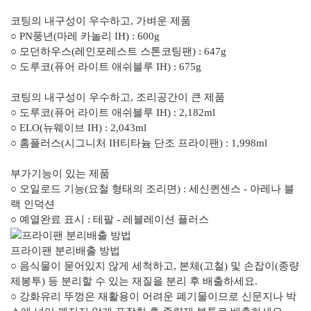
코팅의 내구성이 우수하고, 가벼운 제품
○ PN풍년(마레 카놀리 IH) : 600g
○ 모던하우스(레인포레스트 스톤코팅팬) : 647g
○ 도루코(퓨어 라이트 애쉬블루 IH) : 675g
코팅의 내구성이 우수하고, 조리공간이 큰 제품
○ 도루코(퓨어 라이트 애쉬블루 IH) : 2,182ml
○ ELO(뉴웨이브 IH) : 2,043ml
○ 홈플러스(시그니처 IH티타늄 단조 프라이팬) : 1,998ml
부가기능이 있는 제품
○ 오일로드 기능(요철 형태의 조리면) : 세신퀸센스 - 아레나 블
랙 인덕션
○ 예열완료 표시 : 테팔 - 레블레이션 플러스
프라이팬 분리배출 방법
○ 음식물이 묻어있지 않게 세척하고, 본체(고철) 및 손잡이(종량
제봉투) 등 분리할 수 있는 재질을 분리 후 배출하세요.
○ 강화유리 뚜껑은 재활용이 어려운 폐기물이므로 신문지나 박