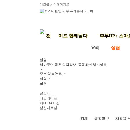
미즈를 시작페이지로
미즈 함께날다
주부UP↑ 스마
요리
살림
살림
알아두면 좋은 살림정보, 꼼꼼하게 챙기세요
>
주부 행복한 집 >
살림 >
살림
살림Q
에코라이프
재테크&쇼핑
살림자료실
전체
생활정보
재활용 