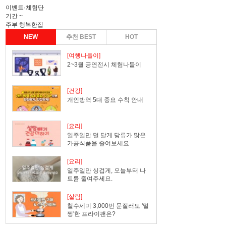
이벤트·체험단
기간
~
주부 행복한집
NEW
추천 BEST
HOT
[여행나들이]
2~3월 공연전시 체험나들이
[건강]
개인방역 5대 중요 수칙 안내
[요리]
일주일만 덜 달게 당류가 많은
가공식품을 줄여보세요
[요리]
일주일만 싱겁게, 오늘부터 나
트륨 줄여주세요.
[살림]
철수세미 3,000번 문질러도 '멀
쩡'한 프라이팬은?