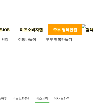
트JOB
미즈소비자랩
주부 행복한집
건강
여행나들이
부부 행복만들기
노하우
수납보관관리
청소세탁
이사 노하우