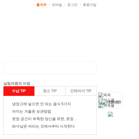
ㅣ
출석부
ㅣ
모바일
ㅣ
로그인
ㅣ
회원가입
살림여왕
의 비법
수납 TIP
청소 TIP
인테리어 TIP
냉장고에 넣으면 안 되는 음식 5가지
아끼는 겨울옷 보관방법
옷장 공간이 부족한 당신을 위한, 옷장 ..
dc
수납은 버리는 것에서부터 시작한다