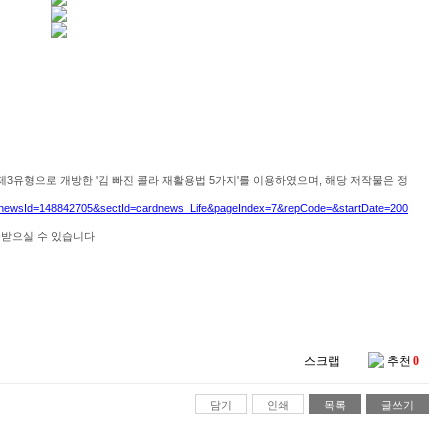
제3
유형으로 개방한 '김 빠진 콜라 재활용법 5가지'를
이용하였으며, 해당 저작물은 정
do?newsId=148842705&sectId=cardnews_Life&pageIndex=7&repCode=&startDate=200
운받으실 수 있습니다
스크랩
추천
0
담기
인쇄
목록
글쓰기