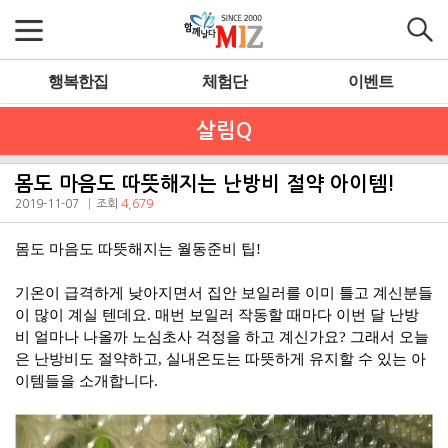
행복한집
체험단
이벤트
살림Q
몸도 마음도 따뜻해지는 난방비 절약 아이템!
2019-11-07
조회
4,679
몸도 마음도 따뜻해지는 월동준비 팁
!
기온이 급격하게 낮아지면서 집안 보일러를 이미 틀고
계신분들
이
많이 계실 텐데요
.
매번 보일러 작동할 때마다 이번 달 난방
비 얼마나 나올까 노심초사 걱정을 하고 계신가요
?
그래서 오늘
은 난방비도 절약하고
,
실내온도는 따뜻하게 유지할 수 있는 아
이템들을 소개합니다
.