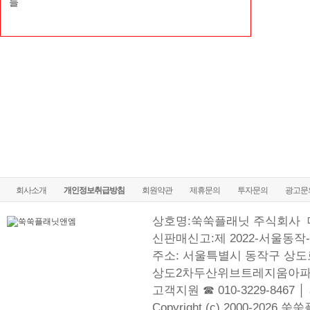
들
회사소개
개인정보취급방침
회원약관
제휴문의
투자문의
광고문
상호명:쑥쑥플래닛 주식회사
신판매신고:제 2022-서울동작-
주소: 서울특별시 동작구 상도로
상도2차두산위브트레지움아파
고객지원 ☎ 010-3229-8467 │
Copyright (c) 2000-2026 쑥