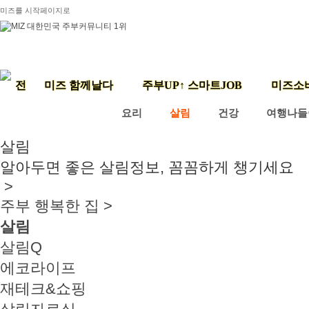
미즈를 시작페이지로
미즈 함께날다
주부UP↑ 스마트JOB
미즈소
요리
살림
건강
여행나들
살림
알아두면 좋은 살림정보, 꼼꼼하게 챙기세요
>
주부 행복한 집 >
살림
살림Q
에코라이프
재테크&쇼핑