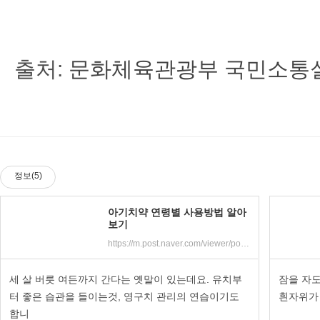
출처:
문화체육관광부 국민소통
정보(5)
아기치약 연령별 사용방법 알아
보기
https://m.post.naver.com/viewer/postView.nhn?volumeNo=16874421&memberNo=4328593&vType=VERTICAL
세 살 버릇 여든까지 간다는 옛말이 있는데요. 유치부
잠을 자도
터 좋은 습관을 들이는것, 영구치 관리의 연습이기도
흰자위가
합니