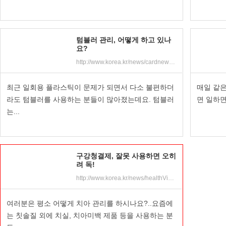
텀블러 관리, 어떻게 하고 있나
요?
http://www.korea.kr/news/cardnewsView.do?newsId=148859091&pWise=sub&pWiseSub=B5
최근 일회용 플라스틱이 문제가 되면서 다소 불편하더
매일 같
라도 텀블러를 사용하는 분들이 많아졌는데요. 텀블러
면 일하면
는...
구강청결제, 잘못 사용하면 오히
려 독!
http://www.korea.kr/news/healthView.do?newsId=148858861&pWise=sub&pWiseSub=B12
여러분은 평소 어떻게 치아 관리를 하시나요?..요즘에
는 칫솔질 외에 치실, 치아미백 제품 등을 사용하는 분