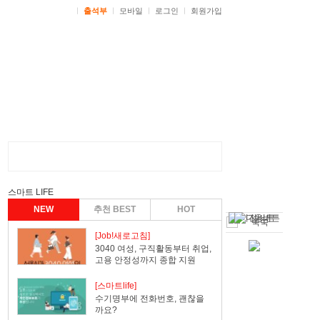
ㅣ
출석부
ㅣ
모바일
ㅣ
로그인
ㅣ
회원가입
스마트 LIFE
NEW
추천 BEST
HOT
[Job!새로고침]
3040 여성, 구직활동부터 취업,
고용 안정성까지 종합 지원
[스마트life]
수기명부에 전화번호, 괜찮을
까요?