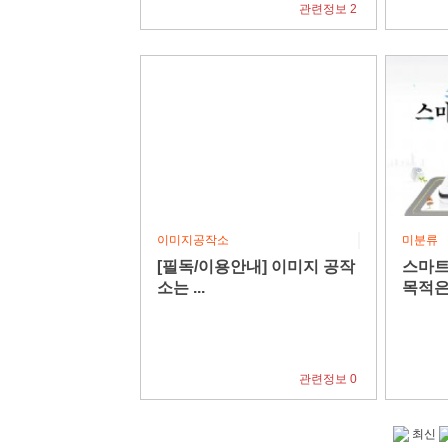
관련정보 2
(~6.30)
3040 여성, 구직활동부터 취업, 고용 안..
상업용
이미지공작소
미분류
[필독/이용안내] 이미지 공작
스마트
소는 ...
목적
관련정보 0
최신