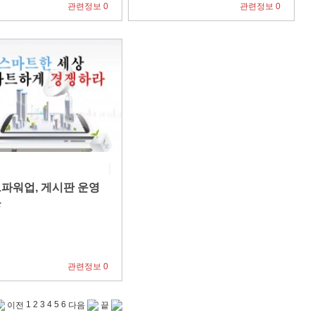
관련정보 0
관련정보 0
 무료폰트 다운받자, <눈누>
수기명부에 전화번호, 괜찮을까요?
파워업, 게시판 운영
은
관련정보 0
1
2
3
4
5
6
이전
다음
끝