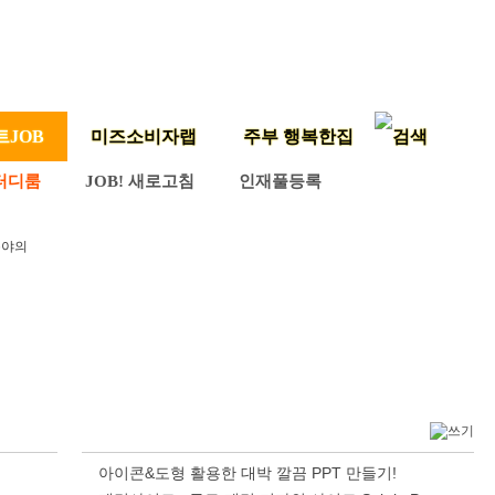
트JOB
미즈소비자랩
주부 행복한집
터디룸
JOB! 새로고침
인재풀등록
분야의
아이콘&도형 활용한 대박 깔끔 PPT 만들기!