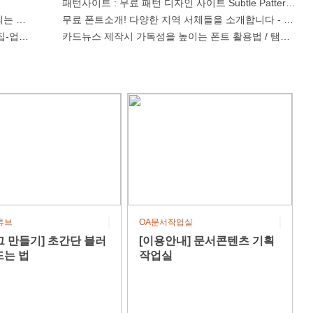
패턴사이트 : 무료 패턴 디자인 사이트 Subtle Patterns
는 법 30가지 총정리!
무료 폰트소개! 다양한 지역 서체들을 소개합니다 - 2탄
집-업로드)
카드뉴스 제작시 가독성을 높이는 폰트 활용법 / 탬블릿 
튜브
OA문서작업실
그 만들기] 초간단 블러
[이용안내] 문서콘텐츠 기획
드는 법
작업실