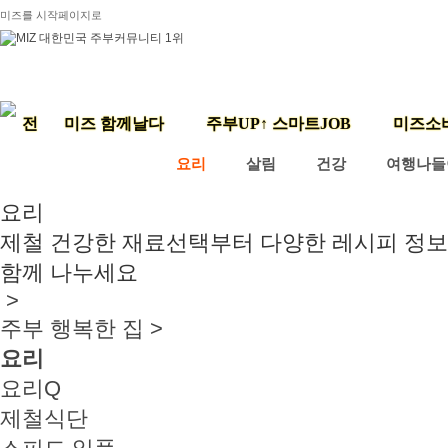
미즈를 시작페이지로
미즈 함께날다
주부UP↑ 스마트JOB
미즈소
요리
살림
건강
여행나들
요리
제철 건강한 재료선택부터 다양한 레시피 정
함께 나누세요
>
주부 행복한 집 >
요리
요리Q
제철식단