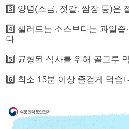
3️⃣ 양념(소금, 젓갈, 쌈장 등)
4️⃣ 샐러드는 소스보다는 과일
다
5️⃣ 균형된 식사를 위해 골고루
6️⃣ 최소 15분 이상 즐겁게 먹습