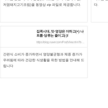
저염돼지고기조림)을 동영상 zip 파일로 제공합니다.
다.
집콕시대, 맛·영양은 더하고(+) 나
트륨·당류는 줄이고(-)!
https://blog.naver.com/PostView.nhn?blogId=kfdazzang&logNo=222382870333&parentCategoryNo=61&categoryNo=&viewDate=&isShowPopularPosts=false&from=postView
간편식 소비가 증가하면서 영양불균형과 체중 증가가
우려됨에 따라 건강한 식생활을 위한 방법을 안내해 드
립니다