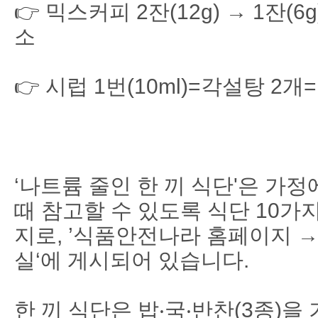
👉 믹스커피 2잔(12g) → 1잔(6
소
👉 시럽 1번(10ml)=각설탕 2개=당
‘나트륨 줄인 한 끼 식단'은 가
때 참고할 수 있도록 식단 10가
지로,
’식품안전나라 홈페이지 →
실‘에 게시되어 있습니다.
한 끼 식단은 밥‧국‧반찬(3종)을