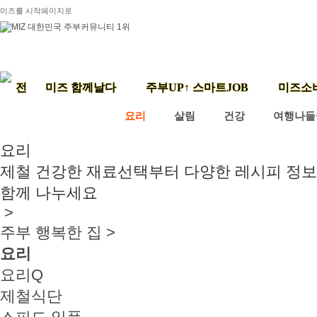
미즈를 시작페이지로
미즈 함께날다
주부UP↑ 스마트JOB
미즈소
요리
살림
건강
여행나들
요리
제철 건강한 재료선택부터 다양한 레시피 정
함께 나누세요
>
주부 행복한 집 >
요리
요리Q
제철식단