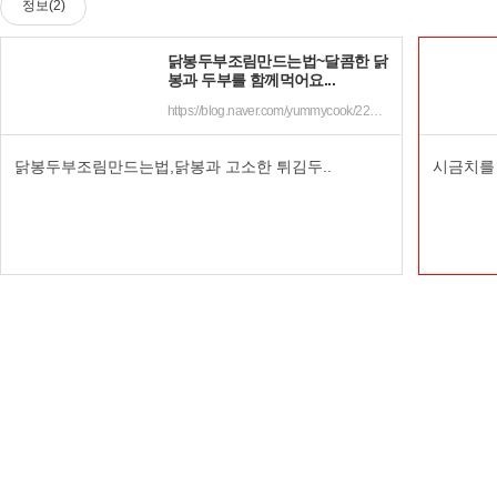
정보(2)
닭봉두부조림만드는법~달콤한 닭
봉과 두부를 함께먹어요...
https://blog.naver.com/yummycook/221791502131
닭봉두부조림만드는법,닭봉과 고소한 튀김두..
시금치를