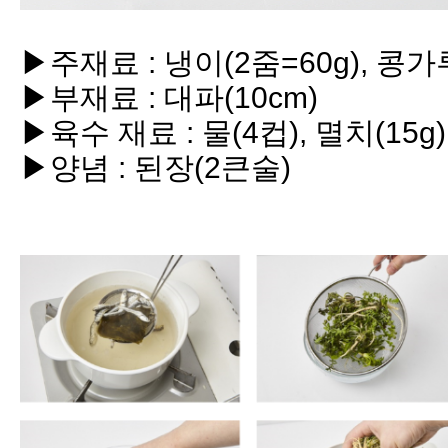
▶주재료 : 냉이(2줌=60g), 콩가
▶부재료 : 대파(10cm)
▶육수 재료 : 물(4컵), 멸치(15g)
▶양념 : 된장(2큰술)