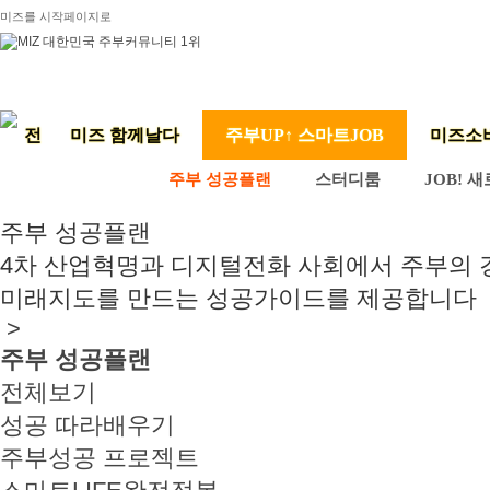
미즈를 시작페이지로
미즈 함께날다
주부UP↑ 스마트JOB
미즈소
주부 성공플랜
스터디룸
JOB! 
주부 성공플랜
4차 산업혁명과 디지털전화 사회에서 주부의
미래지도를 만드는 성공가이드를 제공합니다
>
주부 성공플랜
전체보기
성공 따라배우기
주부성공 프로젝트