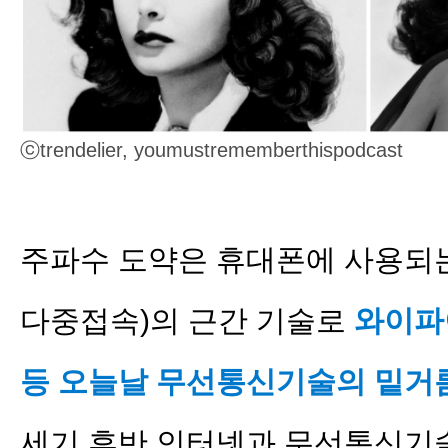
ⓒtrendelier, youmustrememberthispod
주파수 도약은 휴대폰에 사용되는
다중접속)의 근간 기술로
와이파이
등 오늘날 무선통신기술의 밑거
세기 후반 인터넷과 무선통신기