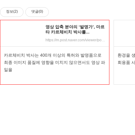
정보(2)
댓글(0)
영상 압축 분야의 ‘발명가’, 마르
타 카르체비치 박사를...
https://m.post.naver.com/viewer/postView.nhn?volumeNo=22725123&memberNo=20717909&searchKeyword=%EC%97%AC%EC%84%B1%20%EB%B0%9C%EB%AA%85%EA%B0%80&searchRank=6
카르체비치 박사는 400개 이상의 특허와 발명품으로
환경을 
최종 이미지 품질에 영향을 미치지 않으면서도 영상 파
회용품 사
일을