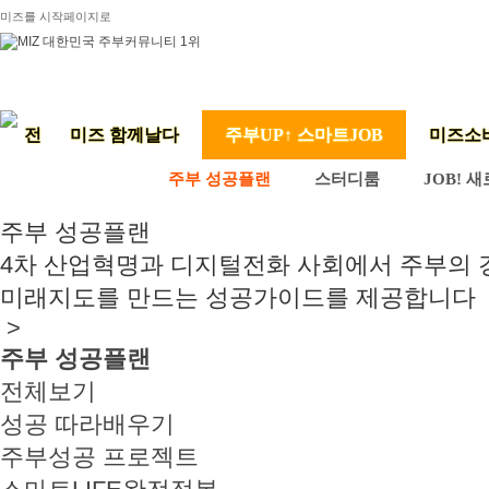
미즈를 시작페이지로
미즈 함께날다
주부UP↑ 스마트JOB
미즈소
주부 성공플랜
스터디룸
JOB! 
주부 성공플랜
4차 산업혁명과 디지털전화 사회에서 주부의
미래지도를 만드는 성공가이드를 제공합니다
>
주부 성공플랜
전체보기
성공 따라배우기
주부성공 프로젝트