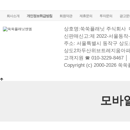
회사소개
개인정보취급방침
회원약관
제휴문의
투자문의
광고문
상호명:쑥쑥플래닛 주식회사
신판매신고:제 2022-서울동작-
주소: 서울특별시 동작구 상도로
상도2차두산위브트레지움아파
고객지원 ☎ 010-3229-8467 │
Copyright (c) 2000-2026 쑥
모바