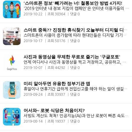
'스마트폰 정보' 빼가려는 너! 철통보안 방법 4가지!
'2019 인터넷 내 정보 지킴이 캠페인'은 인터넷 이용자들의 개인정보 보호 ..
2019-10-22
조회 38364
댓글 0
스마트 중독?? 진정한 휴식찾기 오늘부터 디지털 디톡스!
스마트폰이 사용이 증가함에 따라 현대인들은 디지털 기기에 대한 의존도가..
2019-10-17
조회 58176
댓글 0
사진과 동영상을 무제한 무료로 즐기는 '구글포토'
언제 어디서나 사진과 동영상을 찍고 저장하고, 공유하고, 쉽게 분류할 수 ..
2019-10-07
조회 44292
댓글 0
미리 알아두면 유용한 정부기관 앱
휴일이나 연휴기간 급하게 전입신고를 해야 하는 일이 생길때 어떻게 해야 ..
2019-09-24
조회 33937
댓글 0
어서와~ 로봇 식당은 처음이지?
서빙도 계산도 척척! 인공지능(AI)과 만난 로봇이 빠른 속도로 외식업에 진..
2019-08-14
조회 19337
댓글 0