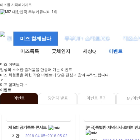
미즈를 시작페이지로
미즈 함께날다
주부UP↑ 스마트JOB
미즈소
미즈톡톡
굿체인지
세상Q
이벤트
미즈
이벤트
일상의 소소한 즐거움을 만들어 가는 이벤트
미즈 회원들을 위한 작은 이벤트에 많은 관심과 참여 부탁드립니다.
>
미즈 함께날다 >
이벤트
이벤트
당첨자 발표
이벤트 후기
My이
제 6회 공기톡톡 콘서트
[연극]특별한 저녁식사 초대이벤
기간
2018-04-05~2018-05-02