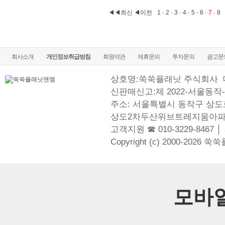
◀◀최신
◀이전
1
·
2
·
3
·
4
·
5
·
6
·
7
·
8
회사소개
개인정보취급방침
회원약관
제휴문의
투자문의
광고문
상호명:쑥쑥플래닛 주식회사
신판매신고:제 2022-서울동작-
주소: 서울특별시 동작구 상도로
상도2차두산위브트레지움아파
고객지원 ☎ 010-3229-8467 │
Copyright (c) 2000-2026 쑥
모바