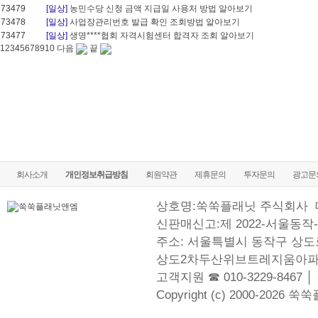
73479
[일상]
농민수당 신청 금액 지급일 사용처 방법 알아보기
73478
[일상]
사업장관리번호 발급 확인 조회방법 알아보기
73477
[일상]
생명****협회 자격시험센터 합격자 조회 알아보기
1
2
3
4
5
6
7
8
9
10
다음
끝
회사소개
개인정보취급방침
회원약관
제휴문의
투자문의
광고문
상호명:쑥쑥플래닛 주식회사
신판매신고:제 2022-서울동작-
주소: 서울특별시 동작구 상도로
상도2차두산위브트레지움아파
고객지원 ☎ 010-3229-8467 │
Copyright (c) 2000-2026 쑥