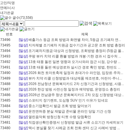
고민/익명
연예/시사
내가쓴글
글수(
73,556
)
번호
제목
73496
[일상]
배출가스 등급 조회 방법과 화면별 차이, 5등급 조기폐차 연...
73495
[일상]
지자체별 조기폐차 지원금 접수기간과 공고문 조회 방법 총정리
73494
[일상]
조기폐차지원금 대상과 신청방법, 조회방법 총정리 (5등급 올...
73493
[일상]
쿠팡 뷰카 치약 리콜 환불 방법과 개봉·기한 경과 시 접수처 ...
73492
[일상]
13호 태풍 돌핀 일본 영향과 오가사와라 접근 시점, 강수량 ...
73491
[일상]
13호 태풍 돌핀 예상경로와 실시간 경로 확인 방법, 한반도 ...
73490
[일상]
2026 화천 토마토축제 일정과 초대가수 라인업, 입장료·주차...
73489
[일상]
뷰카 치약 리콜 신청방법과 대상제품 제조번호, 어린이·주니...
73488
[일상]
2026 전남청년 문화복지카드 2차 신청기간과 신청방법, 사용...
73487
[일상]
2026 한강 밤핑 사전신청 일정과 예약방법, 운영장소 총정리
73486
[일상]
2026년 전남광주 청년 문화복지카드 2차 모집 신청방법 대상...
73485
[일상]
스포티지 장기렌트, 도심형 SUV 인기 이유가 있네요
73484
[일상]
중소기업확인서 발급 조회 방법 알아보기
73483
[일상]
운전면허증 분실 재발급 준비물 온라인 당일 기간 신청
73482
[일상]
열린음악회 방청신청 티켓 수령 당첨확인
73481
[일상]
직접생산확인증명서 신청방법 발급 서류 소요기간 자세히보기
73480
[일상]
택시 분실물 찾기 사례금 조회 전화 센터 신고 사례비 방법 ...