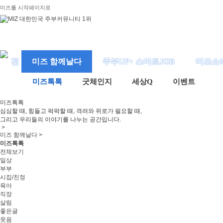
미즈를 시작페이지로
미즈 함께날다
주부UP↑ 스마트JOB
미즈소
미즈톡톡
굿체인지
세상Q
이벤트
미즈
톡톡
심심할 때, 힘들고 팍팍할 때, 격려와 위로가 필요할 때,
그리고 우리들의 이야기를 나누는 공간입니다.
>
미즈 함께날다 >
미즈톡톡
전체보기
일상
부부
시집/친정
육아
직장
살림
좋은글
웃음