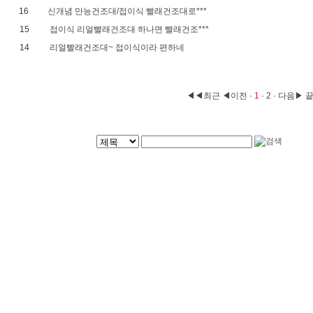
16
신개념 만능건조대/접이식 빨래건조대로***
15
접이식 리얼빨래건조대 하나면 빨래건조***
14
리얼빨래건조대~ 접이식이라 편하네
◀◀최근
◀이전
·
1
·
2
·
다음▶