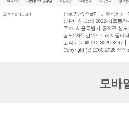
회사소개
개인정보취급방침
회원약관
제휴문의
투자문의
광고문
상호명:쑥쑥플래닛 주식회사
신판매신고:제 2022-서울동작-
주소: 서울특별시 동작구 상도로
상도2차두산위브트레지움아파
고객지원 ☎ 010-3229-8467 │
Copyright (c) 2000-2026 쑥
모바