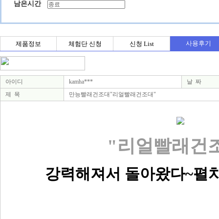
남은시간
사용후기
제품정보
체험단 신청
신청 List
아이디
kamha***
날 짜
제 목
만능빨래건조대"리얼빨래건조대"
"리얼빨래건
강력해져서 돌아왔다~펼치