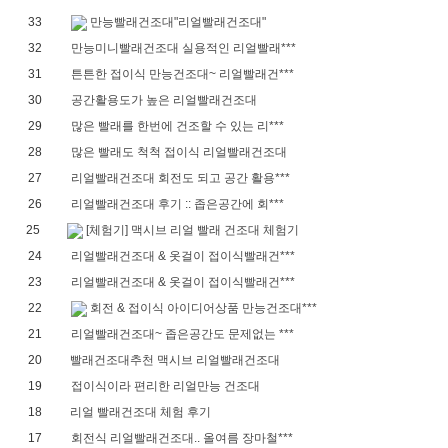
33
만능빨래건조대"리얼빨래건조대"
32
만능미니빨래건조대 실용적인 리얼빨래***
31
튼튼한 접이식 만능건조대~ 리얼빨래건***
30
공간활용도가 높은 리얼빨래건조대
29
많은 빨래를 한번에 건조할 수 있는 리***
28
많은 빨래도 척척 접이식 리얼빨래건조대
27
리얼빨래건조대 회전도 되고 공간 활용***
26
리얼빨래건조대 후기 :: 좁은공간에 회***
25
[체험기] 맥시브 리얼 빨래 건조대 체험기
24
리얼빨래건조대 & 옷걸이 접이식빨래건***
23
리얼빨래건조대 & 옷걸이 접이식빨래건***
22
회전 & 접이식 아이디어상품 만능건조대***
21
리얼빨래건조대~ 좁은공간도 문제없는 ***
20
빨래건조대추천 맥시브 리얼빨래건조대
19
접이식이라 편리한 리얼만능 건조대
18
리얼 빨래건조대 체험 후기
17
회전식 리얼빨래건조대.. 올여름 장마철***