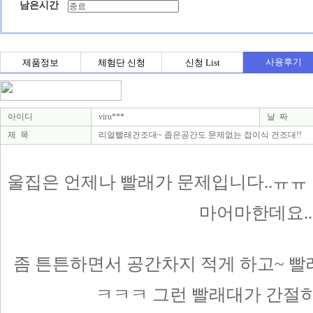
남은시간
사용후기
제품정보
체험단 신청
신청 List
아이디
viru***
날 짜
제 목
리얼빨래건조대~ 좁은공간도 문제없는 접이식 건조대!!
울집은 언제나 빨래가 문제입니다..ㅠㅠ
마어마한데요..
좀 튼튼하면서 공간차지 적게 하고~ 빨
ㅋㅋㅋ 그런 빨래대가 간절히