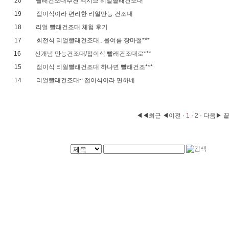
20
빨래건조대추천 맥시브 리얼빨래건조대
19
접이식이라 편리한 리얼만능 건조대
18
리얼 빨래건조대 체험 후기
17
회전식 리얼빨래건조대.. 올여름 장마철***
16
신개념 만능건조대/접이식 빨래건조대로***
15
접이식 리얼빨래건조대 하나면 빨래건조***
14
리얼빨래건조대~ 접이식이라 편하네
◀◀최근
◀이전
·
1
·
2
·
다음▶