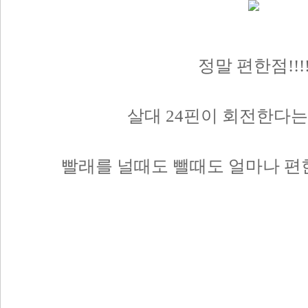
정말 편한점!!!
살대 24핀이 회전한다는 
빨래를 널때도 뺄때도 얼마나 편한