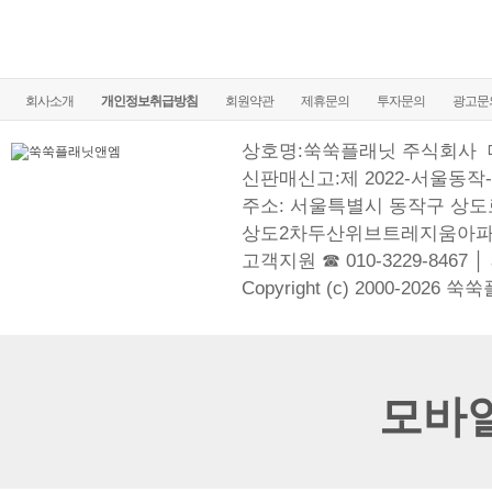
회사소개
개인정보취급방침
회원약관
제휴문의
투자문의
광고문
상호명:쑥쑥플래닛 주식회사
신판매신고:제 2022-서울동작-
주소: 서울특별시 동작구 상도로
상도2차두산위브트레지움아파
고객지원 ☎ 010-3229-8467 │
Copyright (c) 2000-2026 쑥
모바