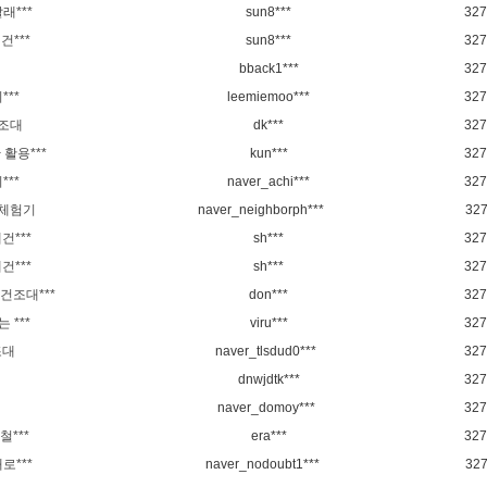
***
sun8***
327
***
sun8***
327
bback1***
327
***
leemiemoo***
327
건조대
dk***
327
활용***
kun***
327
***
naver_achi***
327
 체험기
naver_neighborph***
32
***
sh***
327
***
sh***
327
건조대***
don***
327
***
viru***
327
조대
naver_tlsdud0***
327
dnwjdtk***
327
naver_domoy***
327
***
era***
327
로***
naver_nodoubt1***
32