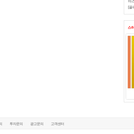
마스
[끌
스
원 프로젝트(~6.30)
3040 여성, 구직활동부터 취업, 고용 안..
의
투자문의
광고문의
고객센터