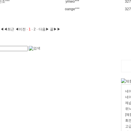
조***
ymwo***
327
oange***
327
◀◀최근
◀이전
·
1
·
2
·
다음▶
끝▶▶
네이
네이
제습
위닉
[체
회전
고급