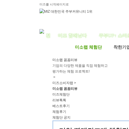
미즈를 시작페이지로
미즈 함께날다
주부UP↑ 스마
미소랩 체험단
착한기
미소랩 꼼꼼리뷰
기업의 다양한 제품을 직접 체험하고
평가하는 체험 프로젝트!
>
미즈소비자랩 >
미소랩 꼼꼼리뷰
미즈체험단
리뷰톡톡
베스트후기
체험후기
체험단 공지