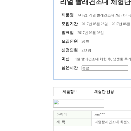
리얼 빨래건조대 체험단
제품명
A타입. 리얼 빨래건조대 2단 / B.
모집기간
2017년 05월 26일 ~ 2017년 06월
발표일
2017년 06월 08일
모집인원
30 명
신청인원
233 명
미션
리얼 빨래건조대 체험 후, 생생한 후기
남은시간
제품정보
체험단 신청
아이디
kun***
제 목
리얼빨래건조대 회전도 