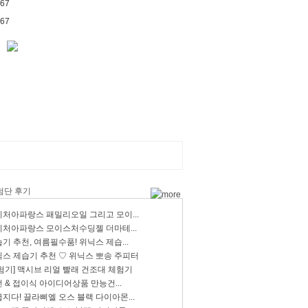
67
67
처아파랑스 패밀리오일 그리고 모이...
처아파랑스 모이스처수딩젤 더마테...
기 추천, 여름필수품! 위닉스 제습...
스 제습기 추천 ♡ 위닉스 뽀송 주피터
험기] 맥시브 리얼 빨래 건조대 체험기
 & 접이식 아이디어상품 만능건...
지다! 끌라삐엘 오스 블랙 다이아몬...