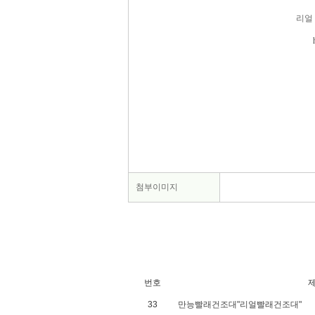
리얼
첨부이미지
번호
33
만능빨래건조대"리얼빨래건조대"