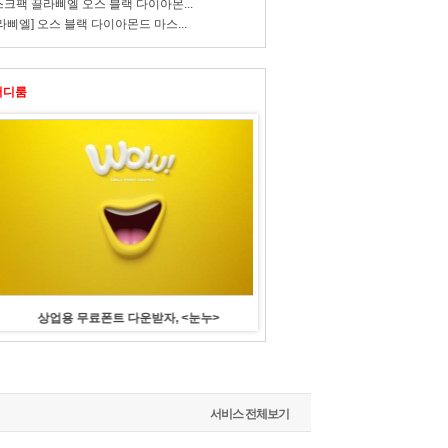
크팩 끌라삐엘 오스 블랙 다이아몬...
라삐엘] 오스 블랙 다이아몬드 마스...
터디룸
상업용 무료폰트 다운받자, <눈누>
수기명부에 전화번호, 괜찮
서비스 전체보기