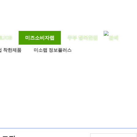
트JOB
미즈소비자랩
주부 행복한집
업 착한제품
미소랩 정보플러스