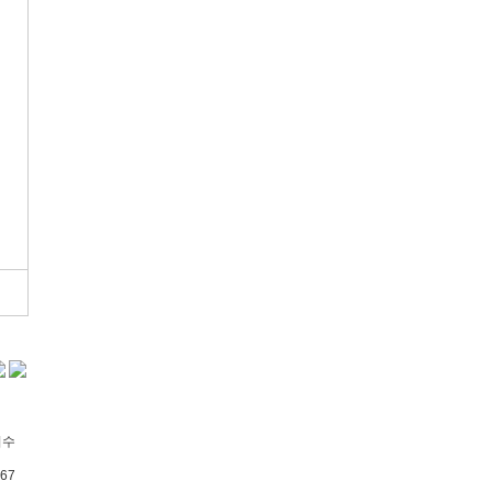
회수
67