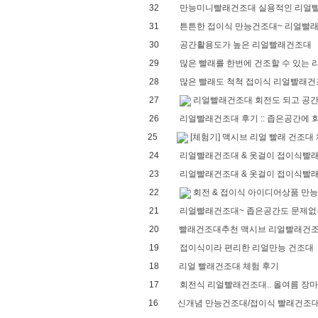
32
만능미니빨래건조대 실용적인 리얼빨래
31
튼튼한 접이식 만능건조대~ 리얼빨래건
30
공간활용도가 높은 리얼빨래건조대
29
많은 빨래를 한번에 건조할 수 있는 리
28
많은 빨래도 척척 접이식 리얼빨래
27
리얼빨래건조대 회전도 되고 공간 
26
리얼빨래건조대 후기 :: 좁은공간에 회
25
[체험기] 맥시브 리얼 빨래 건조대
24
리얼빨래건조대 & 옷걸이 접이식빨래건
23
리얼빨래건조대 & 옷걸이 접이식빨래건
22
회전 & 접이식 아이디어상품 만능
21
리얼빨래건조대~ 좁은공간도 문제없는 
20
빨래건조대추천 맥시브 리얼빨래건
19
접이식이라 편리한 리얼만능 건조대
18
리얼 빨래건조대 체험 후기
17
회전식 리얼빨래건조대.. 올여름 장마철
16
신개념 만능건조대/접이식 빨래건조대