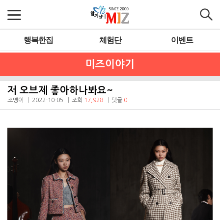
행복한집
체험단
이벤트
미즈이야기
저 오브제 좋아하나봐요~
조맹이
2022-10-05
조회
17,928
댓글
0