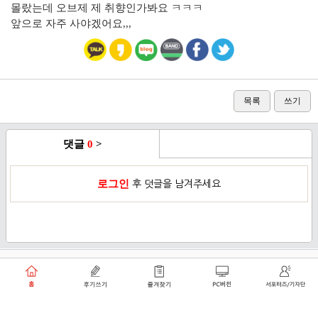
몰랐는데 오브제 제 취향인가봐요 ㅋㅋㅋ
앞으로 자주 사야겠어요,,,
목록
쓰기
댓글
0
>
로그인
후 덧글을 남겨주세요
이용약관
개인정보취급방침
로그인
PC버전
쑥쑥플래닛 주식회사 대표이사 : 천선아
서울특별시 동작구 상도로30길 40 상도커뮤니티
복합문화센터 206호 (상도동, 상도2차두산위브트레지움아파트)