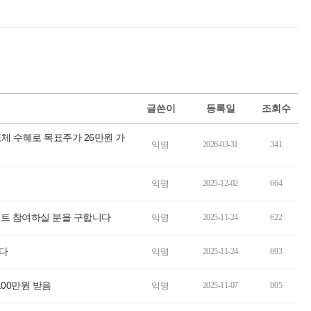
글쓴이
등록일
조회수
반도체 수혜로 목표주가 26만원 가
익명
2026-03-31
341
익명
2025-12-02
664
젝트 참여하실 분을 구합니다
익명
2025-11-24
622
니다
익명
2025-11-24
693
100만원 받음
익명
2025-11-07
805