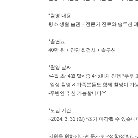
*
촬영 내용
평소 생활 습관
+
전문가 진료와 솔루션 
*
출연료
40
만 원
+
진단
&
검사
+
솔루션
*
촬영 날짜
<4
월 초
~4
월 말
>
중
4~5
회차 진행
*
추후 
-
일상 촬영
&
가족분들도 함께 촬영이 가
-
주변인 추천 가능합니다
^^
*
모집 기간
~2024. 3. 31 (
일
) *
조기 마감될 수 있습니
지원을 원하신다면 문자로
<
성함
/
성별
/
나