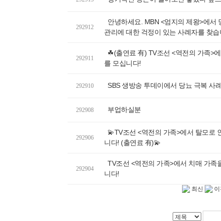
안녕하세요. MBN <엄지의 제왕>에서 
292912
관리에 대한 걱정이 있는 사례자를 찾습
☘(출연료 有) TV조선 <역전의 가족>
292911
를 모십니다!
SBS 생방송 투데이에서 당뇨 극복 사
292910
부업하실분
292908
💫TV조선 <역전의 가족>에서 탈모로
292906
니다! (출연료 有)💫
TV조선 <역전의 가족>에서 치매 가족
292904
니다!
최신
이