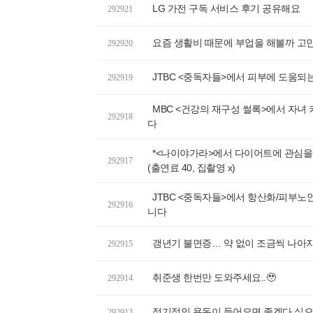
LG 가전 구독 서비스 후기 공유해요
292921
요즘 생활비 때문에 부업을 해볼까 고
292920
JTBC <중독자들>에서 피부에 도움되
292919
MBC <건강의 재구성 썰록>에서 자녀
292918
다
*<나이야가라>에서 다이어트에 관심을 
292917
(출연료 40, 집촬영 x)
JTBC <중독자들>에서 항산화/피부노
292916
니다
갱년기 불면증… 약 없이 조금씩 나아
292915
취준생 한번만 도와주세요..🥹
292914
정기적인 용돈이 들어오면 좋겠다 싶으
292913