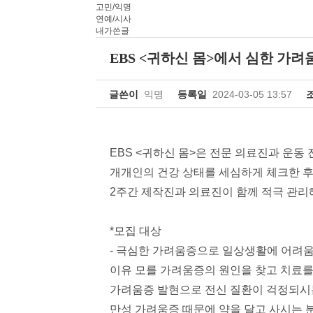
고민/익명
연예/시사
내가쓴글
EBS <귀하신 몸>에서 심한 가
글쓴이
익명
등록일
2024-03-05 13:57
EBS <
귀하신 몸
>
은 전문 의료진과 운동
개개인의 건강 상태를 세심하게 체크한 
2
주간 제작진과 의료진이 함께 적극 관리
*
모집 대상
-
극심한 가려움증으로 일상생활에 어려움
이유 모를 가려움증의 원인을 찾고 치료를
가려움증 발현으로 전신 질환이 걱정되시
만성 가려움증 때문에 약을 달고 사시는 