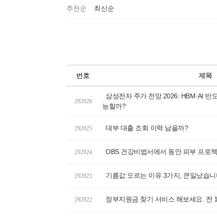
추천순
최신순
번호
제목
삼성전자 주가 전망 2026: HBM·AI 
292926
능할까?
대부 대출 조회 이력 남을까?
292925
OBS 건강비법서에서 동안 피부 프로
292924
기름값 오르는 이유 3가지, 큰일났습
292923
정부지원금 찾기 서비스 해보세요. 전 
292922