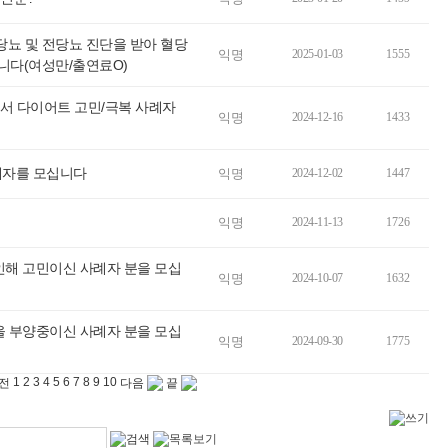
당뇨 및 전당뇨 진단을 받아 혈당
익명
2025-01-03
1555
니다(여성만/출연료O)
에서 다이어트 고민/극복 사례자
익명
2024-12-16
1433
례자를 모십니다
익명
2024-12-02
1447
익명
2024-11-13
1726
 인해 고민이신 사례자 분을 모십
익명
2024-10-07
1632
을 부양중이신 사례자 분을 모십
익명
2024-09-30
1775
1
2
3
4
5
6
7
8
9
10
전
다음
끝