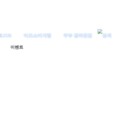
트JOB
미즈소비자랩
주부 행복한집
이벤트