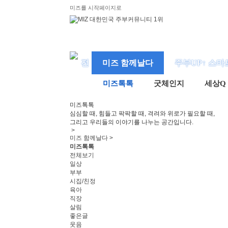
미즈를 시작페이지로
미즈 함께날다
주부UP↑ 스마
미즈톡톡
굿체인지
세상Q
미즈
톡톡
심심할 때, 힘들고 팍팍할 때, 격려와 위로가 필요할 때,
그리고 우리들의 이야기를 나누는 공간입니다.
>
미즈 함께날다 >
미즈톡톡
전체보기
일상
부부
시집/친정
육아
직장
살림
좋은글
웃음