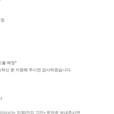
과정
조율 예정
*
능하신 분 지원해 주시면 감사하겠습니다
.
다
이
/
사시는 지역
/
건강 고민
>
문자로 보내주시면