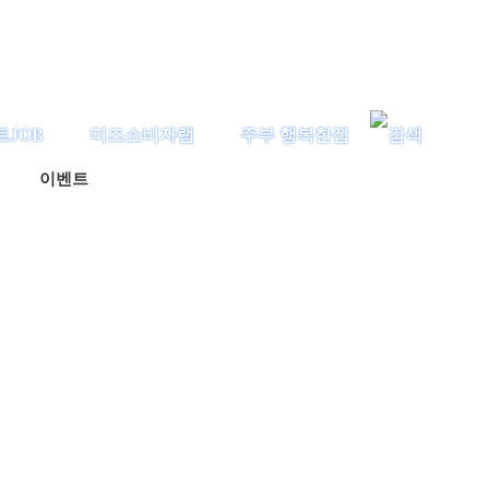
트JOB
미즈소비자랩
주부 행복한집
이벤트