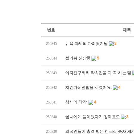
번호
제목
뉴욕 화제의 다리찢기남
3
250345
셀카봉 신상품
5
250344
여자친구끼리 약속잡을 때 꼭 하는 말
250343
치킨카레덮밥을 시켰어요.
4
250342
참새의 착각.
4
250341
썸녀에게 들이댔다가 강제효도
3
250340
외국인들이 충격 받은 한국식 숫자 세
250339