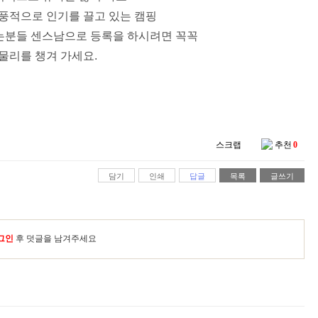
풍적으로 인기를 끌고 있는 캠핑
는분들 센스남으로 등록을 하시려면 꼭꼭
물리를 챙겨 가세요.
스크랩
추천
0
담기
인쇄
답글
목록
글쓰기
그인
후 덧글을 남겨주세요