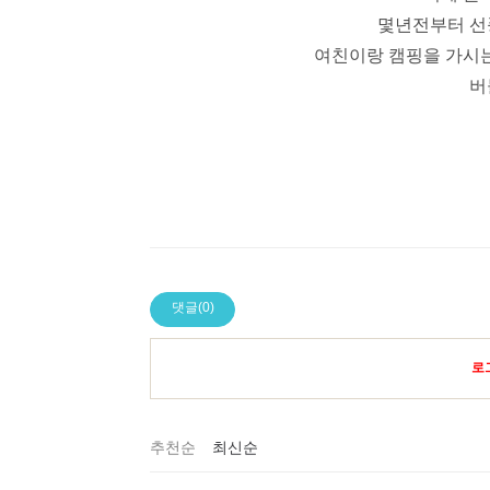
몇년전부터 선
여친이랑 캠핑을 가시
버
댓글(0)
로
추천순
최신순