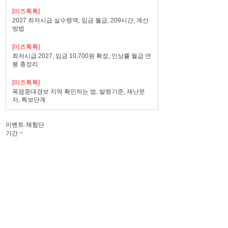
[미즈톡톡]
2027 최저시급 실수령액, 임금 월급, 209시간, 계산
방법
[미즈톡톡]
최저시급 2027, 임금 10,700원 확정, 인상률 월급 연
봉 총정리
[미즈톡톡]
폭염중대경보 지역 확인하는 법, 발령기준, 재난문
자, 특보단계
이벤트·체험단
기간
~