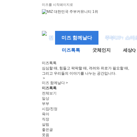
미즈를 시작페이지로
미즈 함께날다
주부UP↑ 스마
미즈톡톡
굿체인지
세상Q
미즈
톡톡
심심할 때, 힘들고 팍팍할 때, 격려와 위로가 필요할 때,
그리고 우리들의 이야기를 나누는 공간입니다.
>
미즈 함께날다 >
미즈톡톡
전체보기
일상
부부
시집/친정
육아
직장
살림
좋은글
웃음