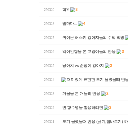
헉?!
3
250329
밤마다...
4
250328
귀여운 허스키 강아지들의 수박 먹방
250327
악어인형을 본 고양이들의 반응
3
250326
냥아치 vs 순딩이 강아지
2
250325
재미있게 표현한 모기 물렸을때 반
250324
거울을 본 개들의 반응
2
250323
빈 향수병을 활용하려면
3
250322
모기 물렸을때 반응 (긁기,침바르기) 
250321