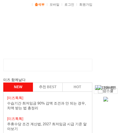
ㅣ
출석부
ㅣ
모바일
ㅣ
로그인
ㅣ
회원가입
미즈 함께날다
NEW
추천 BEST
HOT
[미즈톡톡]
수습기간 최저임금 90% 감액 조건과 안 되는 경우,
차액 받는 법 총정리
[미즈톡톡]
주휴수당 조건 계산법, 2027 최저임금 시급 기준 알
아보기