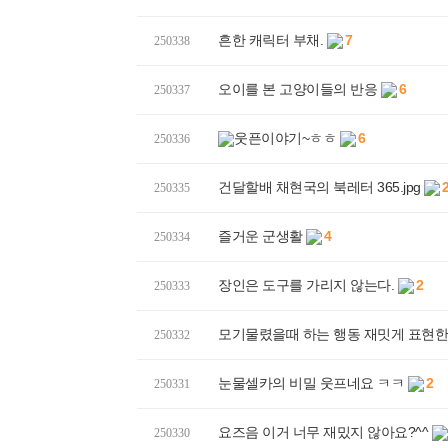
흔한 캐릭터 부채.
7
250338
오이를 본 고양이들의 반응
6
250337
웃픈이야기~ㅎㅎ
6
250336
건달할배 채현국의 북레터 365.jpg
250335
즐거운 군생활
4
250334
장인은 도구를 가리지 않는다.
2
250333
모기물렸을때 하는 행동 재밋게 표현한
250332
눈물셀카의 비밀 웃프네요 ㅋㅋ
2
250331
요즈음 이거 너무 재밌지 않아요?^^
250330