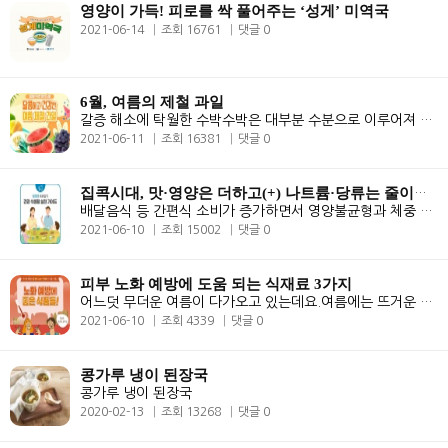
영양이 가득! 피로를 싹 풀어주는 ‘성게’ 미역국
2021-06-14
조회 16761
댓글 0
6월, 여름의 제철 과일
갈증 해소에 탁월한 수박수박은 대부분 수분으로 이루어져 있어 칼로리가 ..
2021-06-11
조회 16381
댓글 0
집콕시대, 맛·영양은 더하고(+) 나트륨·당류는 줄이고(-)!
배달음식 등 간편식 소비가 증가하면서 영양불균형과 체중 증가가 우려됨에..
2021-06-10
조회 15002
댓글 0
피부 노화 예방에 도움 되는 식재료 3가지
어느덧 무더운 여름이 다가오고 있는데요.여름에는 뜨거운 햇살에 노출되기..
2021-06-10
조회 4339
댓글 0
콩가루 냉이 된장국
콩가루 냉이 된장국
2020-02-13
조회 13268
댓글 0