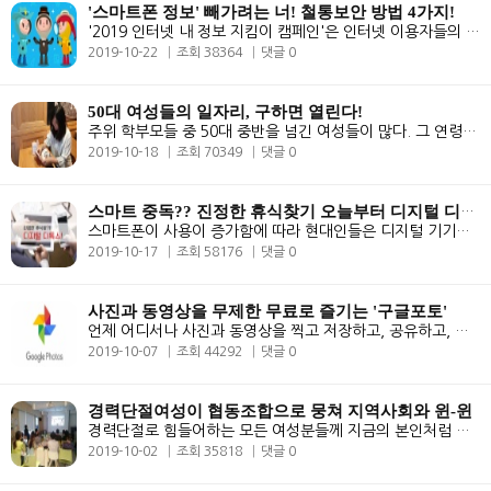
'스마트폰 정보' 빼가려는 너! 철통보안 방법 4가지!
'2019 인터넷 내 정보 지킴이 캠페인'은 인터넷 이용자들의 개인정보 보호 ..
2019-10-22
조회 38364
댓글 0
50대 여성들의 일자리, 구하면 열린다!
주위 학부모들 중 50대 중반을 넘긴 여성들이 많다. 그 연령대의 여성들은 ..
2019-10-18
조회 70349
댓글 0
스마트 중독?? 진정한 휴식찾기 오늘부터 디지털 디톡스!
스마트폰이 사용이 증가함에 따라 현대인들은 디지털 기기에 대한 의존도가..
2019-10-17
조회 58176
댓글 0
사진과 동영상을 무제한 무료로 즐기는 '구글포토'
언제 어디서나 사진과 동영상을 찍고 저장하고, 공유하고, 쉽게 분류할 수 ..
2019-10-07
조회 44292
댓글 0
경력단절여성이 협동조합으로 뭉쳐 지역사회와 윈-윈
경력단절로 힘들어하는 모든 여성분들께 지금의 본인처럼 할 수 있다는 자..
2019-10-02
조회 35818
댓글 0