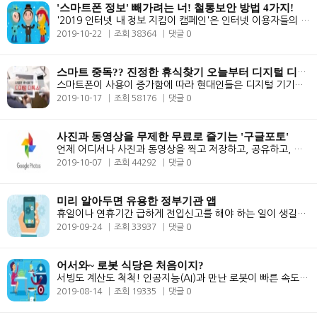
'스마트폰 정보' 빼가려는 너! 철통보안 방법 4가지!
'2019 인터넷 내 정보 지킴이 캠페인'은 인터넷 이용자들의 개인정보 보호 ..
2019-10-22
조회 38364
댓글 0
스마트 중독?? 진정한 휴식찾기 오늘부터 디지털 디톡스!
스마트폰이 사용이 증가함에 따라 현대인들은 디지털 기기에 대한 의존도가..
2019-10-17
조회 58176
댓글 0
사진과 동영상을 무제한 무료로 즐기는 '구글포토'
언제 어디서나 사진과 동영상을 찍고 저장하고, 공유하고, 쉽게 분류할 수 ..
2019-10-07
조회 44292
댓글 0
미리 알아두면 유용한 정부기관 앱
휴일이나 연휴기간 급하게 전입신고를 해야 하는 일이 생길때 어떻게 해야 ..
2019-09-24
조회 33937
댓글 0
어서와~ 로봇 식당은 처음이지?
서빙도 계산도 척척! 인공지능(AI)과 만난 로봇이 빠른 속도로 외식업에 진..
2019-08-14
조회 19335
댓글 0