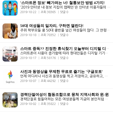
'스마트폰 정보' 빼가려는 너! 철통보안 방법 4가지!
'2019 인터넷 내 정보 지킴이 캠페인'은 인터넷 이용자들의 개인정보 보호 ..
2019-10-22
조회 38365
댓글 0
50대 여성들의 일자리, 구하면 열린다!
주위 학부모들 중 50대 중반을 넘긴 여성들이 많다. 그 연령대의 여성들은 ..
2019-10-18
조회 70352
댓글 0
스마트 중독?? 진정한 휴식찾기 오늘부터 디지털 디톡스!
스마트폰이 사용이 증가함에 따라 현대인들은 디지털 기기에 대한 의존도가..
2019-10-17
조회 58176
댓글 0
사진과 동영상을 무제한 무료로 즐기는 '구글포토'
언제 어디서나 사진과 동영상을 찍고 저장하고, 공유하고, 쉽게 분류할 수 ..
2019-10-07
조회 44292
댓글 0
경력단절여성이 협동조합으로 뭉쳐 지역사회와 윈-윈
경력단절로 힘들어하는 모든 여성분들께 지금의 본인처럼 할 수 있다는 자..
2019-10-02
조회 35822
댓글 0