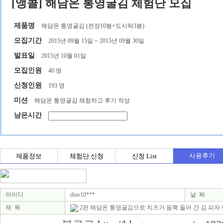
[앵콜] 해담온 통영굴김 체험단 모집
제품명
해담온 통영굴김 (전장10봉+도시락3봉)
모집기간
2015년 09월 15일 ~ 2015년 09월 30일
발표일
2015년 10월 01일
모집인원
40 명
신청인원
193 명
미션
해담온 통영굴김 체험하고 후기 작성
남은시간
사용후기
제품정보
체험단 신청
신청 List
아이디
dms10***
날 짜
제 목
2편 해담온 통영굴김으로 치즈가 듬뿍 들어 간 김 피자