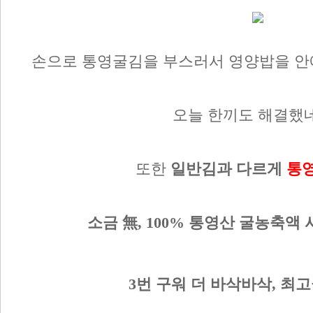
손으로 통영굴김을 부스러서 영양밥을 안에
오늘 한끼도 해결했네
또한
일반김과 다르게
통
소금 無,
100% 통영산 굴농축액 
3번 구워 더 바삭바삭, 최