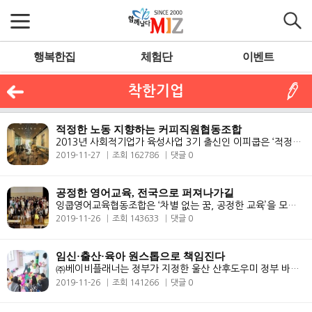
행복한집
체험단
이벤트
착한기업
적정한 노동 지향하는 커피직원협동조합
2013년 사회적기업가 육성사업 3기 출신인 이피쿱은 ‘적정한 노동, 적정한..
2019-11-27
조회 162786
댓글 0
공정한 영어교육, 전국으로 퍼져나가길
잉쿱영어교육협동조합은 ‘차별 없는 꿈, 공정한 교육’을 모토로 설립된 ..
2019-11-26
조회 143633
댓글 0
임신·출산·육아 원스톱으로 책임진다
㈜베이비플래너는 정부가 지정한 울산 산후도우미 정부 바우처 제공기관이..
2019-11-26
조회 141266
댓글 0