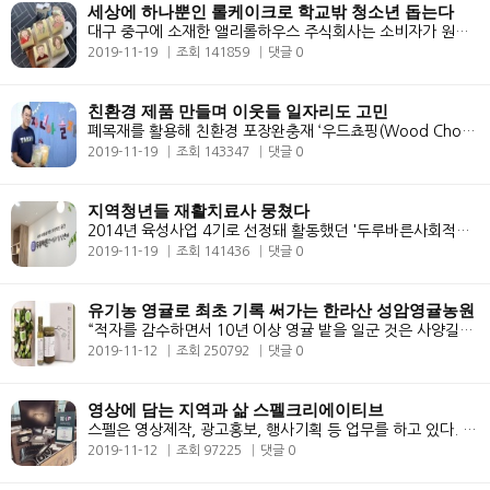
세상에 하나뿐인 롤케이크로 학교밖 청소년 돕는다
대구 중구에 소재한 앨리롤하우스 주식회사는 소비자가 원하는 문구나 그림..
2019-11-19
조회 141859
댓글 0
친환경 제품 만들며 이웃들 일자리도 고민
폐목재를 활용해 친환경 포장완충재 ‘우드쵸핑(Wood Chopping)’을 만드는..
2019-11-19
조회 143347
댓글 0
지역청년들 재활치료사 뭉쳤다
2014년 육성사업 4기로 선정돼 활동했던 '두루바른사회적협동조합(이하 두..
2019-11-19
조회 141436
댓글 0
유기농 영귤로 최초 기록 써가는 한라산 성암영귤농원
“적자를 감수하면서 10년 이상 영귤 밭을 일군 것은 사양길인 제주 감귤 ..
2019-11-12
조회 250792
댓글 0
영상에 담는 지역과 삶 스펠크리에이티브
스펠은 영상제작, 광고홍보, 행사기획 등 업무를 하고 있다. 청년들에게 영..
2019-11-12
조회 97225
댓글 0