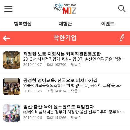
행복한집
체험단
이벤트
착한기업
적정한 노동 지향하는 커피직원협동조합
2013년 사회적기업가 육성사업 3기 출신인 이피쿱은 ‘적정한 노동, 적정한..
2019-11-27
조회 162790
댓글 0
공정한 영어교육, 전국으로 퍼져나가길
잉쿱영어교육협동조합은 ‘차별 없는 꿈, 공정한 교육’을 모토로 설립된 ..
2019-11-26
조회 143634
댓글 0
임신·출산·육아 원스톱으로 책임진다
㈜베이비플래너는 정부가 지정한 울산 산후도우미 정부 바우처 제공기관이..
2019-11-26
조회 141266
댓글 0