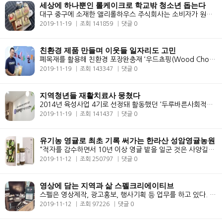
세상에 하나뿐인 롤케이크로 학교밖 청소년 돕는다
대구 중구에 소재한 앨리롤하우스 주식회사는 소비자가 원하는 문구나 그림..
2019-11-19
조회 141859
댓글 0
친환경 제품 만들며 이웃들 일자리도 고민
폐목재를 활용해 친환경 포장완충재 ‘우드쵸핑(Wood Chopping)’을 만드는..
2019-11-19
조회 143347
댓글 0
지역청년들 재활치료사 뭉쳤다
2014년 육성사업 4기로 선정돼 활동했던 '두루바른사회적협동조합(이하 두..
2019-11-19
조회 141437
댓글 0
유기농 영귤로 최초 기록 써가는 한라산 성암영귤농원
“적자를 감수하면서 10년 이상 영귤 밭을 일군 것은 사양길인 제주 감귤 ..
2019-11-12
조회 250797
댓글 0
영상에 담는 지역과 삶 스펠크리에이티브
스펠은 영상제작, 광고홍보, 행사기획 등 업무를 하고 있다. 청년들에게 영..
2019-11-12
조회 97226
댓글 0