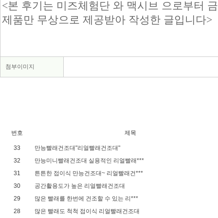
<본 후기는 미즈체험단 와 맥시브 으로부터 
제품만 무상으로 제공받아 작성한 글입니다>
첨부이미지
번호
제목
33
만능빨래건조대"리얼빨래건조대"
32
만능미니빨래건조대 실용적인 리얼빨래***
31
튼튼한 접이식 만능건조대~ 리얼빨래건***
30
공간활용도가 높은 리얼빨래건조대
29
많은 빨래를 한번에 건조할 수 있는 리***
28
많은 빨래도 척척 접이식 리얼빨래건조대