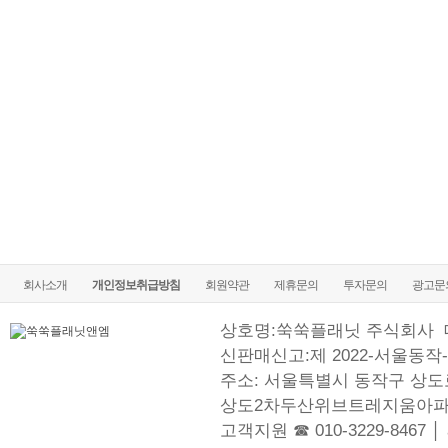
직장여성 성장지원 프로젝트(~6.30)
회사소개
개인정보취급방침
회원약관
제휴문의
투자문의
광고문
상호명:쑥쑥플래닛 주식회사
신판매신고:제 2022-서울동작-
주소: 서울특별시 동작구 상도로
상도2차두산위브트레지움아파
고객지원 ☎ 010-3229-8467 │