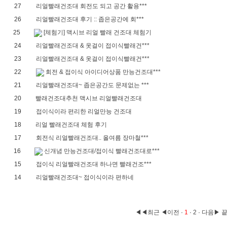
27
리얼빨래건조대 회전도 되고 공간 활용***
26
리얼빨래건조대 후기 :: 좁은공간에 회***
25
[체험기] 맥시브 리얼 빨래 건조대 체험기
24
리얼빨래건조대 & 옷걸이 접이식빨래건***
23
리얼빨래건조대 & 옷걸이 접이식빨래건***
22
회전 & 접이식 아이디어상품 만능건조대***
21
리얼빨래건조대~ 좁은공간도 문제없는 ***
20
빨래건조대추천 맥시브 리얼빨래건조대
19
접이식이라 편리한 리얼만능 건조대
18
리얼 빨래건조대 체험 후기
17
회전식 리얼빨래건조대.. 올여름 장마철***
16
신개념 만능건조대/접이식 빨래건조대로***
15
접이식 리얼빨래건조대 하나면 빨래건조***
14
리얼빨래건조대~ 접이식이라 편하네
◀◀최근
◀이전
·
1
·
2
·
다음▶