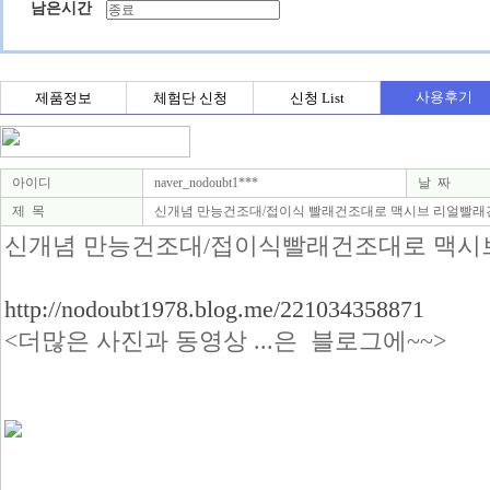
남은시간
사용후기
제품정보
체험단 신청
신청 List
아이디
naver_nodoubt1***
날 짜
제 목
신개념 만능건조대/접이식 빨래건조대로 맥시브 리얼빨래건
신개념 만능건조대/접이식빨래건조대로 맥시
http://nodoubt1978.blog.me/221034358871
<더많은 사진과 동영상 ...은 블로그에~~>