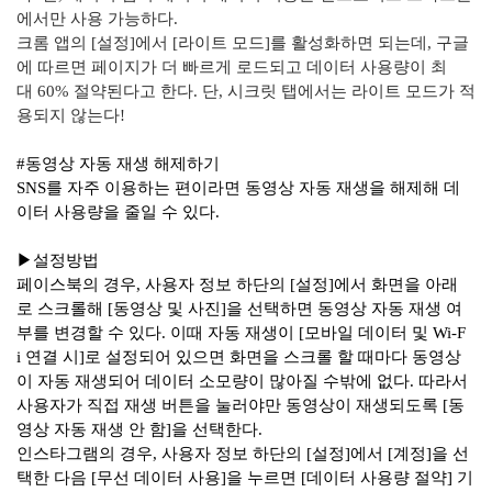
에서만
사용 가능하다
.
크롬
앱의
[
설정
]
에서
[
라이트
모드
]
를 활성화하면 되는데
,
구글
에
따르면 페이지가 더 빠르게
로드되고
데이터 사용량이 최
대
60%
절약된다고 한다
.
단
,
시크릿
탭에서는
라이트
모드가 적
용되지
않는다
!
#
동영상 자동 재생 해제하기
SNS
를 자주 이용하는 편이라면 동영상 자동 재생을 해제해 데
이터 사용량을 줄일 수 있다
.
▶설정방법
페이스북의
경우
,
사용자 정보 하단의
[
설정
]
에서 화면을 아래
로 스크롤해
[
동영상 및 사진
]
을 선택하면 동영상 자동 재생 여
부를 변경할 수 있다
.
이때 자동 재생이
[
모바일
데이터 및
Wi-F
i
연결 시
]
로 설정되어 있으면 화면을
스크롤 할
때마다 동영상
이 자동 재생되어 데이터 소모량이 많아질 수밖에 없다
.
따라서
사용자가 직접 재생 버튼을 눌러야만 동영상이 재생되도록
[
동
영상 자동 재생 안 함
]
을 선택한다
.
인스타그램의
경우
,
사용자 정보 하단의
[
설정
]
에서
[
계정
]
을 선
택한 다음
[
무선 데이터 사용
]
을 누르면
[
데이터 사용량 절약
]
기