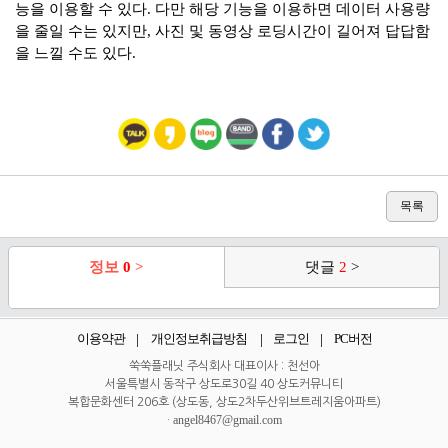
능을 이용할 수 있다
.
다만 해당 기능을 이용하면 데이터 사용량
을 줄일 수는 있지만
,
사진 및
동영상 로딩시간이
길어져 답답함
을 느낄 수도
있다
.
목록
정보
0
>
댓글
2
>
이용약관
개인정보취급방침
로그인
PC버전
쑥쑥플래닛 주식회사 대표이사 : 천선아
서울특별시 동작구 상도로30길 40 상도커뮤니티
복합문화센터 206호 (상도동, 상도2차두산위브트레지움아파트)
angel8467@gmail.com
·