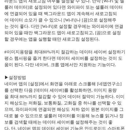
라운드 앱의
새로고침
여부를 설정할 수 있다
.
만약
[Wi-Fi
및
셀
룰러
데이터
]
로 설정되어 있다면
와이파이
또는
셀룰러
데이터
에 연결되어 있을 때 백그라운드
앱이
계속해서
새로고침되
어
데이터 소모가 클 수 있으니
[Wi-Fi]
나
[
끔
]
으로 설정해주
는 것이 좋다
.
다만
[Wi-Fi]
로 설정할 경우에는
와이파이에
연결
되어 있을 때만 백그라운드
앱이
새
로고침되고
, [
끔
]
으로 설정
할 경우에는
앱을
실행할 때만
새로고침
설정된다
.
#
이미지용량을 최대
80%
까지 절감하는 데이터 세이버 설정하기
평소
웹서핑을
즐겨 한다면 데이터
세이버를
설정하는 것이 도
움이 된다
.
다만 네이버
,
크롬
앱에서만
지원하는 기능이다
.
▶설정방법
네이버
앱의
[
설정
]
에서 화면을 아래로 스크롤해
[
네앱연구소
]
를 선택한 다음
[
데이터
세이버
]
를 활성화하면
,
이미지 용량
을 최대
80%
까지 절감할 수 있어 데이터 절약이 가능하다
.
이미
지 해상도는
저화질
,
보통화질
,
고화질 중 하나를 선택할 수 있
으며
,
와이파이에
연결되면 해상도 저하 없이 원본 이미지를 그
대로 볼 수 있으므로
셀룰러
데이터를 이용해 뉴스를 읽거나 정
보를 검색할 때에는 데이터
세이버를
설정해주는 것이
좋
다
.
단
,
네이버
앱의
데이터
세이버
기능은
안드로이드
스마트폰