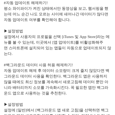
#
자동 업데이트 해제하기
!
평소
와이파이가
켜진 상태에서만 동영상을 보고
,
웹서핑을
했
는데
어느 순간
나도 모르는 사이에 새어나간 데이터가 많다면
자동 업데이트 여부를 확인해야 합니다
.
▶
설정방법
설정에서 사용자의
프로필을
선택
[iTunes
및
App Store]
라는 메
뉴를 볼 수 있는데
,
이곳에서
[
앱
업데이트
]
를
비활성화해주
면
스마트폰에
설치되어 있는
앱들이
자동으로 업데이트되지 않
는다
.
#
백그라운드 데이터 사용 허용 해제하기
!
자동 업데이트
해제 후
데이터 소모량이 크게 줄지 않았다면 백
그라운드 데이터 사용을 확인한다
.
백그라운드
앱은
사용하지
않을 때에도
최신 정보를 계속해서
새로고침해
데이터 뿐만 아
니라 배터리까지 소모를 가속화시킨다
.
꼭 필요한
앱만
백그라
운드
앱으로
사용하는 것을 추천한다
.
▶설정방법
설정에
[
일반
]
에서
[
백그라운드
앱
새로 고침
]
을 선택하면 백그