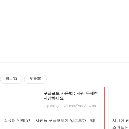
정보(3)
댓글(0)
구글포토 사용법 : 사진 무제한
저장하세요
http://blog.naver.com/PostView.nhn?blogId=jongro1003&logNo=220721465599
컴퓨터 안에 있는 사진들 구글포토에 업로드하는법!
시니어 전
스마트폰