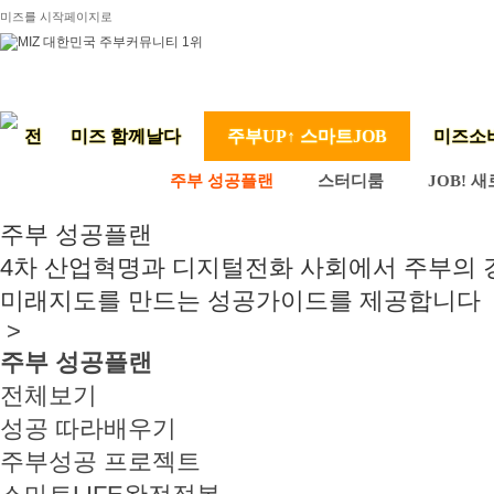
미즈를 시작페이지로
미즈 함께날다
주부UP↑ 스마트JOB
미즈소
주부 성공플랜
스터디룸
JOB! 
주부 성공플랜
4차 산업혁명과 디지털전화 사회에서 주부의
미래지도를 만드는 성공가이드를 제공합니다
>
주부 성공플랜
전체보기
성공 따라배우기
주부성공 프로젝트