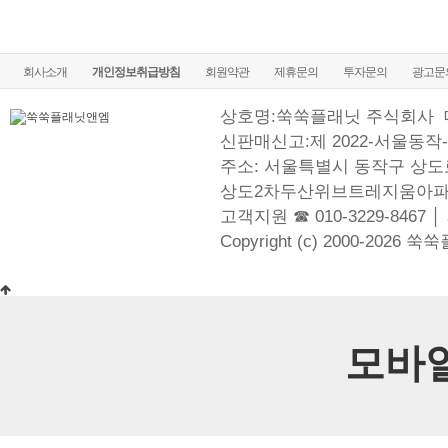
회사소개
개인정보취급방침
회원약관
제휴문의
투자문의
광고문
상호명:쑥쑥플래닛 주식회사
신판매신고:제 2022-서울동작-
주소: 서울특별시 동작구 상도로
상도2차두산위브트레지움아파
고객지원 ☎ 010-3229-8467 │
Copyright (c) 2000-2026 쑥
모바