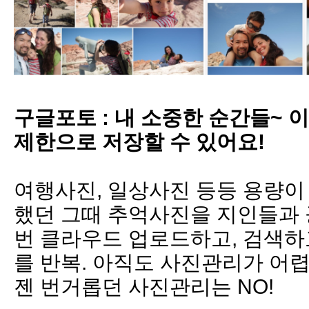
구글포토
:
내 소중한 순간들
~
이
제한으로 저장할 수 있어요
!
여행사진
,
일상사진 등등 용량이
했던 그때 추억사진을 지인들과 
번
클라우드
업로드하고
,
검색하
를 반복
.
아직도 사진관리가 어
젠 번거롭던 사진관리는
NO!