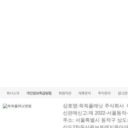
회사소개
개인정보취급방침
회원약관
제휴문의
투자문의
광고문
상호명:쑥쑥플래닛 주식회사
신판매신고:제 2022-서울동작-
주소: 서울특별시 동작구 상도로
상도2차두산위브트레지움아파