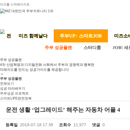
미즈를 시작페이지로
미즈 함께날다
주부UP↑ 스마트JOB
미즈소
주부 성공플랜
스터디룸
JOB! 
주부 성공플랜
4차 산업혁명과 디지털전화 사회에서 주부의 경쟁력과 행복한
미래지도를 만드는 성공가이드를 제공합니다
>
주부 성공플랜
전체보기
성공 따라배우기
주부성공 프로젝트
스마트LIFE완전정복
운전 생활 ‘업그레이드’ 해주는 자동차 어플 4
등록일
2019-07-18 17:39
조회수
11,977
댓글
0