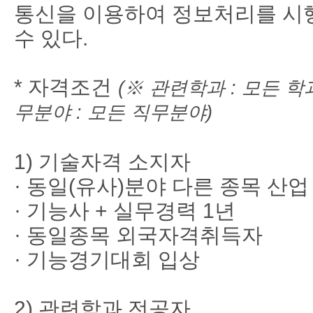
통신을 이용하여 정보처리를 시
수 있다.
*
자격조건
(
※
관련학과
:
모든 학
무분야
:
모든 직무분야)
1)
기술자격 소지자
·
동일
(
유사
)
분야 다른 종목 산업
·
기능사
+
실무경력
1
년
·
동일종목 외국자격취득자
·
기능경기대회 입상
2)
관련학과 전공자