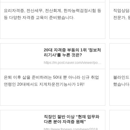
요리자격증, 전산세무, 전산회계, 한자능력검정시험 등
직업상담
등 다양한 자격증 교육이 준비됐습니다.
전문가, 
20대 자격증 부동의 1위 '정보처
리기사'를 누른 것은?
https://m.post.naver.com/viewer/postView.nhn?volumeNo=16814983&memberNo=27908841&searchKeyword=%EC%9E%90%EA%B2%A9%EC%A6%9D&searchRank=2
은퇴 이후 삶을 준비하려는 50대 뿐 아니라 신규 취업
블라인드
연령인 20대에서도 지게차운전기능사가 1위!
했습니다
직장인 절반 이상 “현재 업무와
다른 분야 자격증 원해”
http://www.fnnews.com/news/201810180904133521