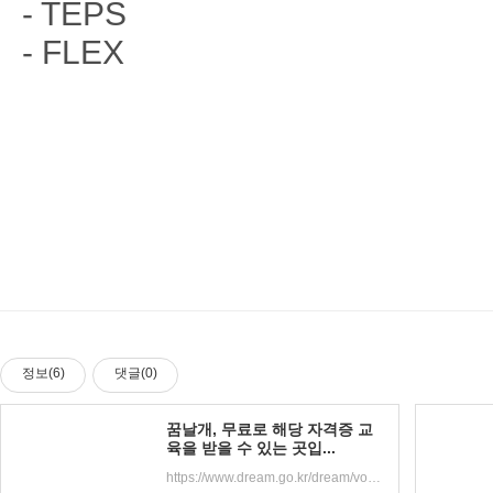
- TEPS
- FLEX
정보(6)
댓글(0)
꿈날개, 무료로 해당 자격증 교
육을 받을 수 있는 곳입...
https://www.dream.go.kr/dream/vocationalTraining/themelearningCenter.do?menuSeq=10699&groupSeq=1