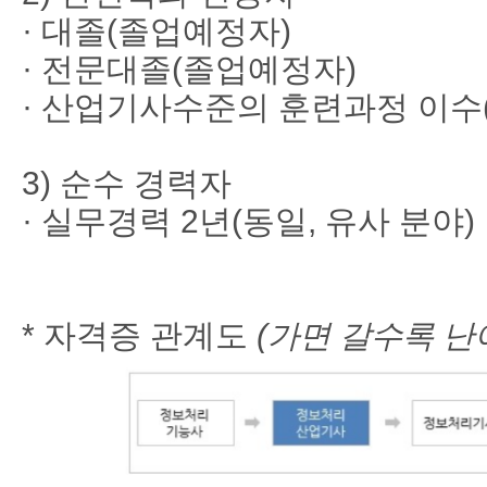
·
대졸
(
졸업예정자
)
·
전문대졸
(
졸업예정자
)
·
산업기사수준의 훈련과정 이수
3)
순수 경력자
·
실무경력
2
년
(
동일
,
유사 분야
)
* 자격증 관계도
(가면 갈수록 난