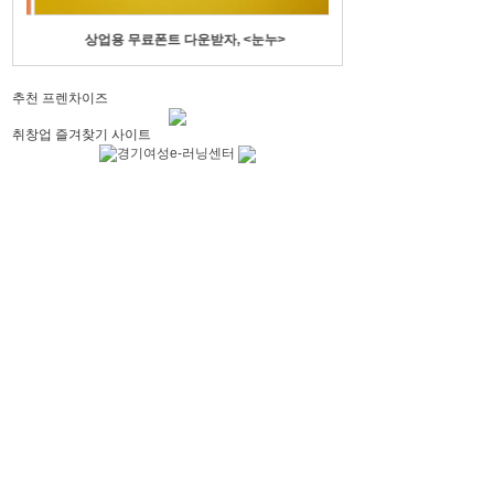
상업용 무료폰트 다운받자, <눈누>
수기명부에 전화번호
추천 프렌차이즈
취창업 즐겨찾기 사이트