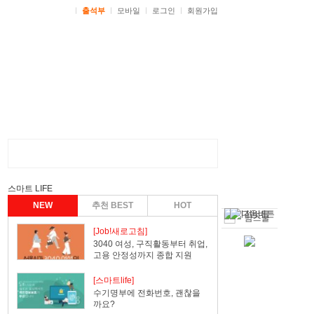
ㅣ
출석부
ㅣ
모바일
ㅣ
로그인
ㅣ
회원가입
스마트 LIFE
NEW
추천 BEST
HOT
[Job!새로고침]
3040 여성, 구직활동부터 취업,
고용 안정성까지 종합 지원
[스마트life]
수기명부에 전화번호, 괜찮을
까요?