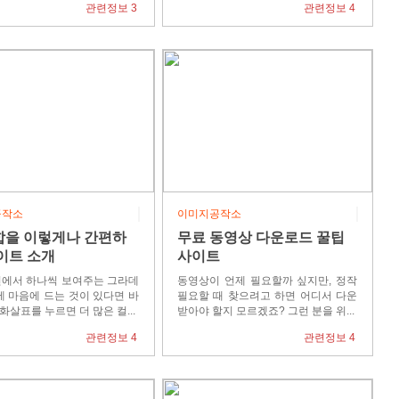
관련정보 3
관련정보 4
성 성장지원 프로젝트(~6.30)
3040 여성, 구직활동부터 취업, 고용 안..
공작소
이미지공작소
합을 이렇게나 간편하
무료 동영상 다운로드 꿀팁
사이트 소개
사이트
에서 하나씩 보여주는 그라데
동영상이 언제 필요할까 싶지만, 정작
에 마음에 드는 것이 있다면 바
필요할 때 찾으려고 하면 어디서 다운
~ 화살표를 누르면 더 많은 컬...
받아야 할지 모르겠죠? 그런 분을 위...
관련정보 4
관련정보 4