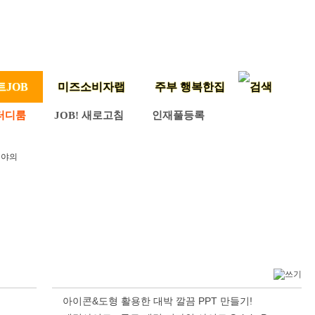
트JOB
미즈소비자랩
주부 행복한집
터디룸
JOB! 새로고침
인재풀등록
분야의
아이콘&도형 활용한 대박 깔끔 PPT 만들기!