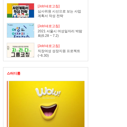
[Job!새로고침]
심사위원 시선으로 보는 사업
나눔
계획서 작성 전략
[Job!새로고침]
2021 서울시 여성일자리 박람
회(6.28 ~ 7.2)
[Job!새로고침]
직장여성 성장지원 프로젝트
(~6.30)
스터디룸