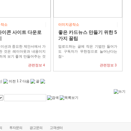
공작소
이미지공작소
아이콘 사이트 다운로
좋은 카드뉴스 만들기 위한 5
기
가지 꿀팁
이션과 중요한 제안서에서 가
업로드하는 글에 작은 기법만 들어가
한 것은 레이아웃과 내용이지
도 구독자가 무한정으로 늘어난다는
끔하게 보기 좋게 만들어주는 것
점~
관련정보 4
관련정보 3
1
2
신
이전
다음
끝
의
투자문의
광고문의
고객센터