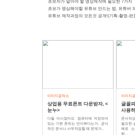
초보자가 알아야 할 영상제작에 필요한 7가지
초보가 명심해야할 유튜브 만드는 법, 유튜버 되
유튜브 제작과정의 모든것 공개!(기획-촬영-편
이미지공작소
이미지
상업용 무료폰트 다운받자, <
글꼴파
눈누>
사용하
다들 아시잖아요. 컴퓨터에 저장되어
문서작성
있는 기본 폰트는 안이쁘다는거.. 공식
필요한 
적인 문서나 사무작업할 때 문제가...
해로 소
합...